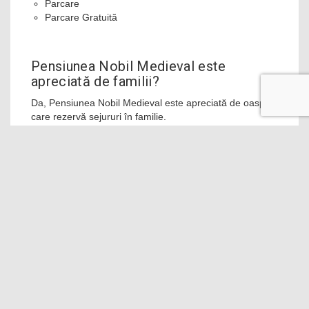
Parcare
Parcare Gratuită
Pensiunea Nobil Medieval este
apreciată de familii?
Da, Pensiunea Nobil Medieval este apreciată de oaspeții
care rezervă sejururi în familie.
În ce interval se poate face check-in și
check-out la Pensiunea Nobil
Medieval?
La Pensiunea Nobil Medieval se poate face check-in
începând cu ora 14:00, iar check-out, până la ora 11:00.
Ce tip de camere se pot rezerva la
Pensiunea Nobil Medieval?