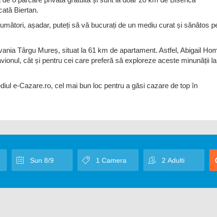
cată Biertan.
umători, așadar, puteți să vă bucurați de un mediu curat și sănătos p
lvania Târgu Mureș, situat la 61 km de apartament. Astfel, Abigail Ho
vionul, cât și pentru cei care preferă să exploreze aceste minunății la
diul e-Cazare.ro, cel mai bun loc pentru a găsi cazare de top în