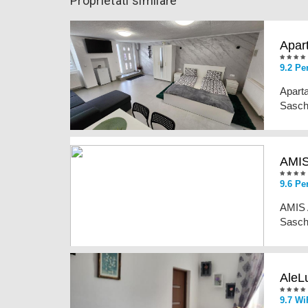
Proprietati similare
Apar
9.2
Pe
Aparta
Saschi
AMIS
9.6
Pe
AMIS A
Saschi
AleL
9.7
WiF