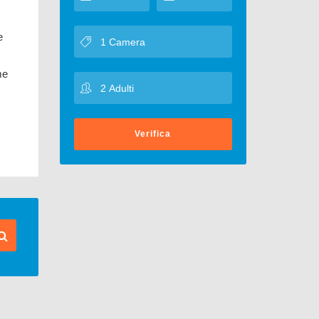
e
me
Verifica