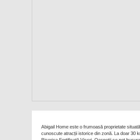
Abigail Home este o frumoasă proprietate situată 
cunoscute atracții istorice din zonă. La doar 30 k
Biserica Fortificată Viscri. Oaspeții se pot bucur