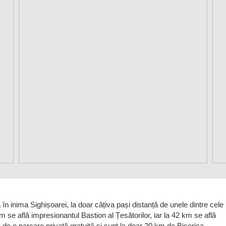
în inima Sighișoarei, la doar câțiva pași distanță de unele dintre cele
m se află impresionantul Bastion al Țesătorilor, iar la 42 km se află
a de o parcare privată gratuită și sunt la doar 20 km de Biserica