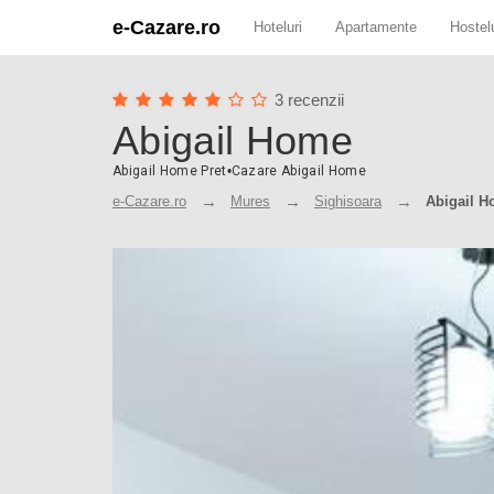
e-Cazare.ro
Hoteluri
Apartamente
Hostelu
3 recenzii
Abigail Home
Abigail Home Pret
•
Cazare Abigail Home
e-Cazare.ro
Mures
Sighisoara
Abigail 