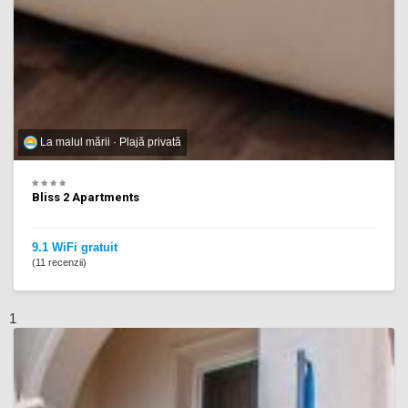
La malul mării · Plajă privată
Bliss 2 Apartments
9.1 WiFi gratuit
(11 recenzii)
1