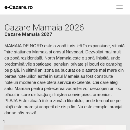
e-Cazare.ro
Toggl
navig
Cazare Mamaia 2026
Cazare Mamaia 2027
MAMAIA DE NORD este o zonă turistică în expansiune, situată
între stațiunea Mamaia și orașul Navodari. Dezvoltat mai mult
ca zonă rezidențială, North Mamaia este o zonă liniștită, unde
predomină vile spațioase, pensiuni private și locuri de camping
pe plajă. În ultimii ani zona sa bucurat de o atenție mai mare din
partea hotelurilor, astfel în satul Mamaia au fost construite
hoteluri moderne care oferă servicii excelente. Cei care aleg
satul Mamaia pentru petrecerea vacanței vor descoperi un loc
plăcut în care distracția și liniștea conviețuiesc armonios.
PLAJA Este situată într-o zonă a litoralului, unde terenul de pe
plajă este mare și acoperit de nisip fin. Nu este complet aranjat,
dar se păstrează
1