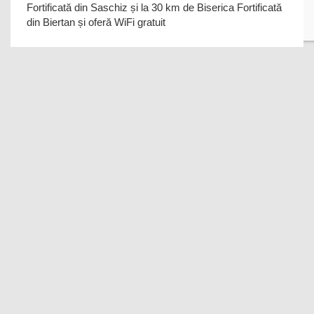
Fortificată din Saschiz și la 30 km de Biserica Fortificată
din Biertan și oferă WiFi gratuit
AleLuk Apartament
9.7
WiFi gratuit
(18 recenzii)
Sighisoara
AleLuk Apartament oferă cazare cu WiFi gratuit în
Sighişoara, la 20 km de Biserica Fortificată din Saschiz,
la 30 km de Biserica Fortificată din Biert
Abigail Home
10 Staff
(3 recenzii)
Sighisoara
Abigail Home este situată în Sighișoara, la doar 30 km de
Bastionul Țesătorilor și la 42 km de Biserica Fortificată
Viscri. Cu parcare privată gratuit