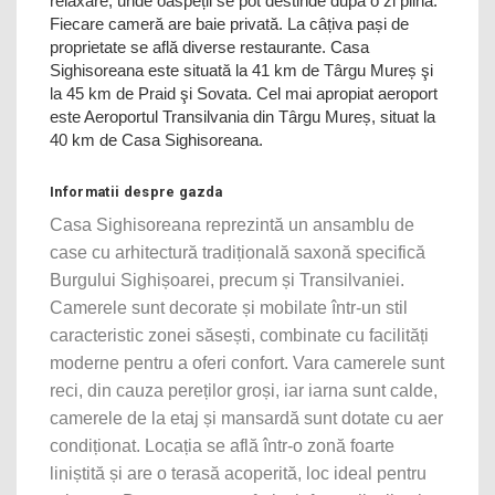
relaxare, unde oaspeții se pot destinde după o zi plină.
Fiecare cameră are baie privată. La câțiva pași de
proprietate se află diverse restaurante. Casa
Sighisoreana este situată la 41 km de Târgu Mureș şi
la 45 km de Praid şi Sovata. Cel mai apropiat aeroport
este Aeroportul Transilvania din Târgu Mureș, situat la
40 km de Casa Sighisoreana.
Informatii despre gazda
Casa Sighisoreana reprezintă un ansamblu de
case cu arhitectură tradițională saxonă specifică
Burgului Sighișoarei, precum și Transilvaniei.
Camerele sunt decorate și mobilate într-un stil
caracteristic zonei săsești, combinate cu facilități
moderne pentru a oferi confort. Vara camerele sunt
reci, din cauza pereților groși, iar iarna sunt calde,
camerele de la etaj și mansardă sunt dotate cu aer
condiționat. Locația se află într-o zonă foarte
liniștită și are o terasă acoperită, loc ideal pentru