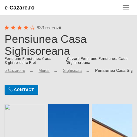
e-Cazare.ro
Toggl
navig
933 recenzii
Pensiunea Casa
Sighisoreana
Pensiune Pensiunea Casa
Cazare Pensiune Pensiunea Casa
•
Sighisoreana Pret
Sighisoreana
e-Cazare.ro
Mures
Sighisoara
Pensiunea Casa Sigh
CONTACT