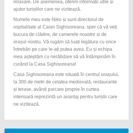
relaxare. De asemenea, oferim informații utile și
ajutor turiștilor care ne vizitează.
Numele meu este Niko și sunt directorul de
ospitalitate al Casei Sighisoreana, sper că vă veți
bucura de clădire, de camerele noastre și de
orașul nostru. Vă rugăm să luați legătura cu orice
întrebări pe care le-ați putea avea. Eu și echipa
mea așteptăm cu nerăbdare să vă întâmpinăm în
curând la Casa Sighisoreana!
Casa Sighisoreana este situată în centrul orașului,
la 300 de metri de cetatea medievală, restaurante
și terase, având parcare proprie în curtea
interioară reprezintă un avantaj pentru turiștii care
ne vizitează.