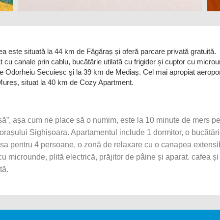
a este situată la 44 km de Făgăraș și oferă parcare privată gratuită.
 cu canale prin cablu, bucătărie utilată cu frigider și cuptor cu micro
 de Odorheiu Secuiesc și la 39 km de Mediaș. Cel mai apropiat aeropo
 Mureș, situat la 40 km de Cozy Apartment.
să”, așa cum ne place să o numim, este la 10 minute de mers p
orașului Sighișoara. Apartamentul include 1 dormitor, o bucătăr
asa pentru 4 persoane, o zonă de relaxare cu o canapea extensi
r cu microunde, plită electrică, prăjitor de pâine și aparat. cafea și
tă.