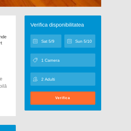
Verifica disponibilitatea
unde
rt
e
ie
bilă
Verifica