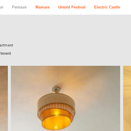
ri
Pensiuni
Mamaia
Untold Festival
Electric Castle
artment
rtment