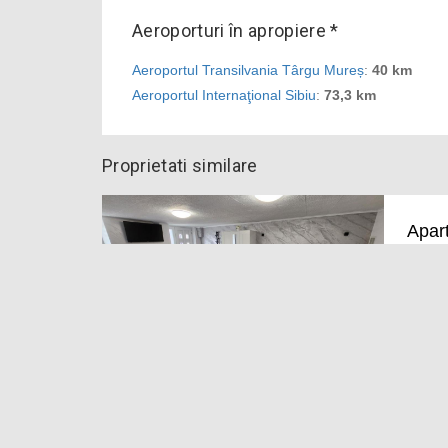
Aeroporturi în apropiere *
Aeroportul Transilvania Târgu Mureș
:
40 km
Aeroportul Internaţional Sibiu
:
73,3 km
Proprietati similare
Apar
9.2
Pe
Aparta
Saschi
AMIS
9.6
Pe