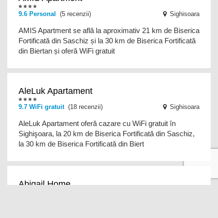
9.6
Personal
(5 recenzii)
Sighisoara
AMIS Apartment se află la aproximativ 21 km de Biserica
Fortificată din Saschiz și la 30 km de Biserica Fortificată
din Biertan și oferă WiFi gratuit
AleLuk Apartament
9.7
WiFi gratuit
(18 recenzii)
Sighisoara
AleLuk Apartament oferă cazare cu WiFi gratuit în
Sighişoara, la 20 km de Biserica Fortificată din Saschiz,
la 30 km de Biserica Fortificată din Biert
Abigail Home
10 Staff
(3 recenzii)
Sighisoara
Abigail Home este situată în Sighișoara, la doar 30 km de