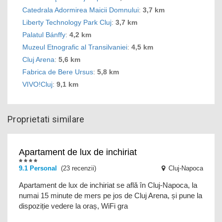
Catedrala Adormirea Maicii Domnului
:
3,7 km
Liberty Technology Park Cluj
:
3,7 km
Palatul Bánffy
:
4,2 km
Muzeul Etnografic al Transilvaniei
:
4,5 km
Cluj Arena
:
5,6 km
Fabrica de Bere Ursus
:
5,8 km
VIVO!Cluj
:
9,1 km
Proprietati similare
Apartament de lux de inchiriat
9.1
Personal
(23 recenzii)
Cluj-Napoca
Apartament de lux de inchiriat se află în Cluj-Napoca, la
numai 15 minute de mers pe jos de Cluj Arena, și pune la
dispoziție vedere la oraș, WiFi gra