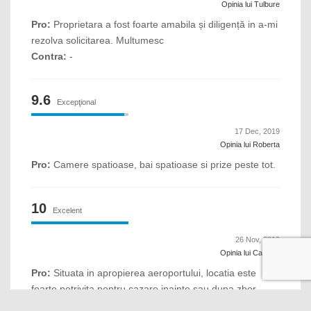
Opinia lui Tulbure
Pro:
Proprietara a fost foarte amabila și diligență in a-mi
rezolva solicitarea. Multumesc
Contra:
-
9.6
Excepţional
17 Dec, 2019
Opinia lui Roberta
Pro:
Camere spatioase, bai spatioase si prize peste tot.
10
Excelent
26 Nov, 2019
Opinia lui Carmen
Pro:
Situata in apropierea aeroportului, locatia este
foarte potrivita pentru cazare inainte sau dupa zbor.
Este curat si intim, chic. Bucataria este foarte bine utilata