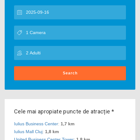
Search
Cele mai apropiate puncte de atracție *
Iulius Business Center
:
1,7 km
Iulius Mall Cluj
:
1,8 km
United Business Center Tower
:
1,8 km