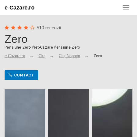
e-Cazare.ro
Toggl
navig
510 recenzii
Zero
Pensiune Zero Pret
•
Cazare Pensiune Zero
e-Cazare.ro
Cluj
Cluj-Napoca
Zero
CONTACT