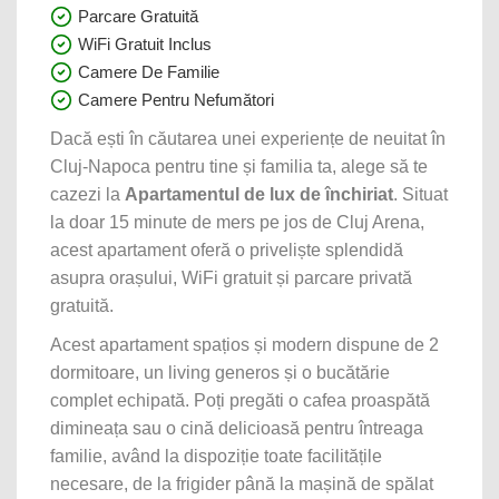
Parcare Gratuită
WiFi Gratuit Inclus
Camere De Familie
Camere Pentru Nefumători
Dacă ești în căutarea unei experiențe de neuitat în
Cluj-Napoca pentru tine și familia ta, alege să te
cazezi la
Apartamentul de lux de închiriat
. Situat
la doar 15 minute de mers pe jos de Cluj Arena,
acest apartament oferă o priveliște splendidă
asupra orașului, WiFi gratuit și parcare privată
gratuită.
Acest apartament spațios și modern dispune de 2
dormitoare, un living generos și o bucătărie
complet echipată. Poți pregăti o cafea proaspătă
dimineața sau o cină delicioasă pentru întreaga
familie, având la dispoziție toate facilitățile
necesare, de la frigider până la mașină de spălat