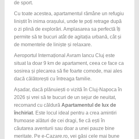
de sport.
Cu toate acestea, apartamentul rămâne un refugiu
liniștit în inima orașului, unde te poți retrage după
o zi plină de explorări. Amplasarea sa perfectă îți
permite să te bucuri atât de agitația urbană, cât și
de momentele de liniște și relaxare.
Aeroportul Internațional Avram Iancu Cluj este
situat la doar 9 km de apartament, ceea ce face ca
sosirea și plecarea să fie foarte comode, mai ales
dacă călătorești cu întreaga familie.
Așadar, dacă plănuiești o vizită în Cluj-Napoca în
2026 și vrei să te bucuri de un sejur de neuitat,
recomand cu căldură
Apartamentul de lux de
închiriat
. Este locul ideal pentru a crea amintiri
frumoase alături de cei dragi, fie că ești în
căutarea aventurii sau doar a unei pauze bine
meritate. Pe e-Cazare.ro, vei găsi cele mai bune