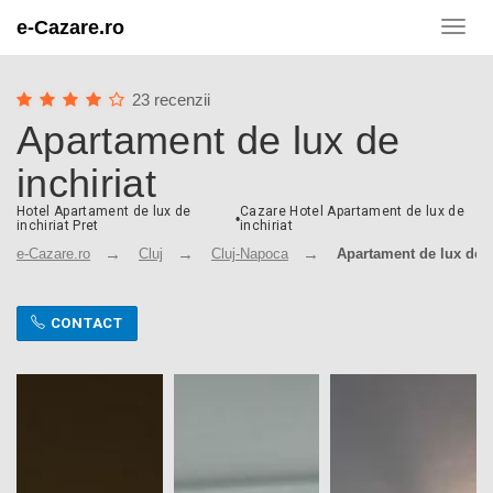
e-Cazare.ro
Toggl
navig
23 recenzii
Apartament de lux de
inchiriat
Hotel Apartament de lux de
Cazare Hotel Apartament de lux de
•
inchiriat Pret
inchiriat
e-Cazare.ro
Cluj
Cluj-Napoca
Apartament de lux de i
CONTACT