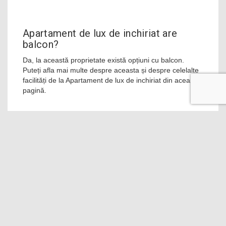
Apartament de lux de inchiriat are
balcon?
Da, la această proprietate există opțiuni cu balcon.
Puteți afla mai multe despre aceasta și despre celelalte
facilități de la Apartament de lux de inchiriat din această
pagină.
În ce interval se poate face check-in și
check-out la Apartament de lux de
inchiriat?
La Apartament de lux de inchiriat se poate face check-in
începând cu ora 14:00, iar check-out, până la ora 11:00.
Apartament de lux de inchiriat este
apreciată de familii?