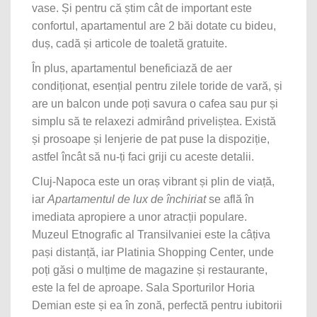
vase. Și pentru că știm cât de important este
confortul, apartamentul are 2 băi dotate cu bideu,
duș, cadă și articole de toaletă gratuite.
În plus, apartamentul beneficiază de aer
condiționat, esențial pentru zilele toride de vară, și
are un balcon unde poți savura o cafea sau pur și
simplu să te relaxezi admirând priveliștea. Există
și prosoape și lenjerie de pat puse la dispoziție,
astfel încât să nu-ți faci griji cu aceste detalii.
Cluj-Napoca este un oraș vibrant și plin de viață,
iar
Apartamentul de lux de închiriat
se află în
imediata apropiere a unor atracții populare.
Muzeul Etnografic al Transilvaniei este la câțiva
pași distanță, iar Platinia Shopping Center, unde
poți găsi o mulțime de magazine și restaurante,
este la fel de aproape. Sala Sporturilor Horia
Demian este și ea în zonă, perfectă pentru iubitorii