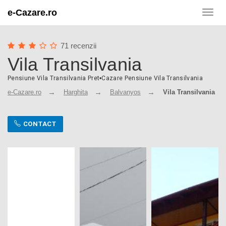
e-Cazare.ro
Toggl
navig
71 recenzii
Vila Transilvania
Pensiune Vila Transilvania Pret
•
Cazare Pensiune Vila Transilvania
e-Cazare.ro
Harghita
Balvanyos
Vila Transilvania
CONTACT