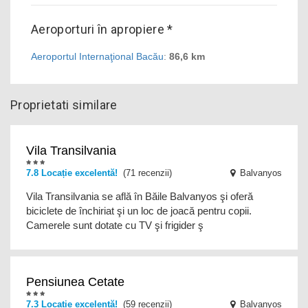
Aeroporturi în apropiere *
Aeroportul Internaţional Bacău
:
86,6 km
Proprietati similare
transfer de la și/sau la aeroport
Vila Transilvania
7.8 Locație excelentă!
(71 recenzii)
Balvanyos
Vila Transilvania se află în Băile Balvanyos şi oferă
biciclete de închiriat şi un loc de joacă pentru copii.
Camerele sunt dotate cu TV şi frigider ş
Pensiunea Cetate
7.3 Locație excelentă!
(59 recenzii)
Balvanyos