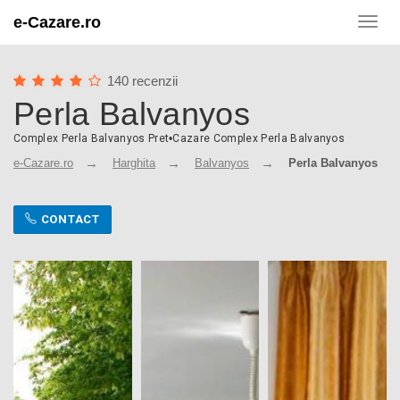
e-Cazare.ro
Toggl
navig
140 recenzii
Perla Balvanyos
Complex Perla Balvanyos Pret
•
Cazare Complex Perla Balvanyos
e-Cazare.ro
Harghita
Balvanyos
Perla Balvanyos
CONTACT