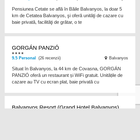
Pensiunea Cetate se află în Băile Balvanyos, la doar 5
km de Cetatea Balvanyos, şi oferă unităţi de cazare cu
baie privată, facilităţi de grătar, o te
GORGÁN PANZIÓ
9.5 Personal
(26 recenzii)
Balvanyos
Situat în Balvanyos, la 44 km de Covasna, GORGÁN
PANZIÓ oferă un restaurant și WiFi gratuit. Unitățile de
cazare au TV cu ecran plat, baie privată cu
transfer de la și/sau la aeroport
Balvanyos Resort (Grand Hotel Balvanyos)
8.9 Locație excelentă!
(2933 recenzii)
Balvanyos
Grand Hotel Balvanyos se află într-o zonă liniștită,
înconjurată de păduri, între Băile Tușnad și Târgu