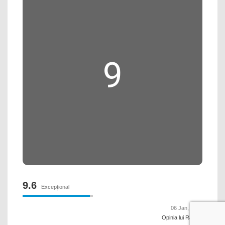
9
9.6
Excepţional
06 Jan, 2020
Opinia lui Raluca