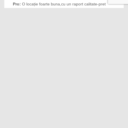
Pro:
O locație foarte buna,cu un raport calitate-pret
excelent! Este foarte curat și chips friendly!
10
Excepţional
05 Jan, 2020
Opinia lui Iulian-valentin
Pro:
Super curat . Raportul pret calitate excelent.
Recomand 100%.
9.6
Excepţional
02 Jan, 2020
Opinia lui Mihai
Pro:
Locatia, profesionalismul si amabilitatea.
Contra:
Nimic de reprosat! Vom reveni cu siguranta.