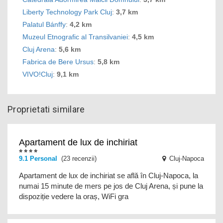
Liberty Technology Park Cluj
:
3,7 km
Palatul Bánffy
:
4,2 km
Muzeul Etnografic al Transilvaniei
:
4,5 km
Cluj Arena
:
5,6 km
Fabrica de Bere Ursus
:
5,8 km
VIVO!Cluj
:
9,1 km
Proprietati similare
Apartament de lux de inchiriat
9.1
Personal
(23 recenzii)
Cluj-Napoca
Apartament de lux de inchiriat se află în Cluj-Napoca, la
numai 15 minute de mers pe jos de Cluj Arena, și pune la
dispoziție vedere la oraș, WiFi gra