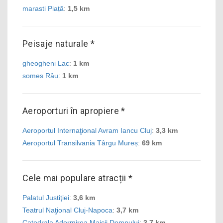
marasti Piață
:
1,5 km
Peisaje naturale *
gheogheni Lac
:
1 km
somes Râu
:
1 km
Aeroporturi în apropiere *
Aeroportul Internaţional Avram Iancu Cluj
:
3,3 km
Aeroportul Transilvania Târgu Mureș
:
69 km
Cele mai populare atracții *
Palatul Justiţiei
:
3,6 km
Teatrul Naţional Cluj-Napoca
:
3,7 km
Catedrala Adormirea Maicii Domnului
:
3,7 km