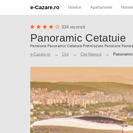
e-Cazare.ro
Hoteluri
Apartamente
Hostelu
334 recenzii
Panoramic Cetatuie
Pensiune Panoramic Cetatuie Pret
•
Cazare Pensiune Panor
e-Cazare.ro
Cluj
Cluj-Napoca
Panoramic