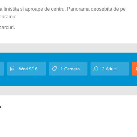
na linistita si aproape de centru. Panorama deosebita de pe
anoramic.
parcuri.
*