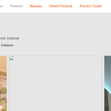
ri
Pensiuni
Mamaia
Untold Festival
Electric Castle
amic Cetatuie
 Cetatuie