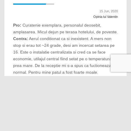
15 Jun, 2020
Opinia lui Valentin
Pro:
Curatenie exemplara, personalul deosebit,
amplasarea. Micul dejun pe terasa hotelului, de poveste.
Contra:
Aerul conditionat ca si inexistent. A mers non
stop si erau tot ~24 grade, desi am incercat setarea pe
16. Este o instalatie centralizata si cred ca se face
economie, utilajul central fiind setat pe o temperatura
prea mare. De la receptie mi s-a spus ca fuctioneaza
normal. Pentru mine patul a fost foarte moale.
10
Locație foarte buna !
13 Jun, 2020
Opinia lui Cristian
Pro:
Curatenie, amplasare, nu știu in ce an a fost
deschis hotelul dar arată ca și nou !