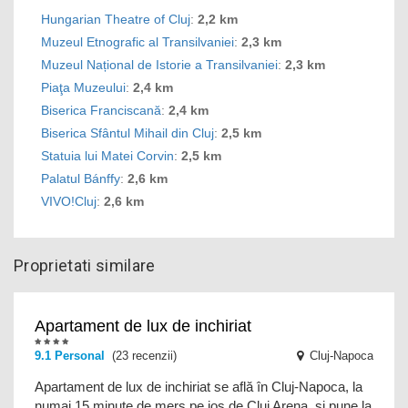
Hungarian Theatre of Cluj
:
2,2 km
Muzeul Etnografic al Transilvaniei
:
2,3 km
Muzeul Național de Istorie a Transilvaniei
:
2,3 km
Piaţa Muzeului
:
2,4 km
Biserica Franciscană
:
2,4 km
Biserica Sfântul Mihail din Cluj
:
2,5 km
Statuia lui Matei Corvin
:
2,5 km
Palatul Bánffy
:
2,6 km
VIVO!Cluj
:
2,6 km
Proprietati similare
Apartament de lux de inchiriat
9.1
Personal
(23 recenzii)
Cluj-Napoca
Apartament de lux de inchiriat se află în Cluj-Napoca, la
numai 15 minute de mers pe jos de Cluj Arena, și pune la