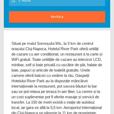
Verifica
Situat pe malul Someșului Mic, la 3 km de centrul
orașului Cluj-Napoca, Hotelul River Park oferă unități
de cazare cu aer condiționat, un restaurant à la carte și
WiFi gratuit. Toate unitățile de cazare au televizor LCD,
minibar, seif și baie privată cu uscător de păr, halate de
baie, papuci și articole de toaletă gratuite. Unele
camere oferă balcon cu vedere la râu. Oaspeții
Hotelului River Park au la dispoziție mâncăruri
internaționale la restaurant, pot savura băuturi la bar
sau se pot relaxa pe terasa în aer liber. La cerere și la
un cost suplimentar pot fi oferite masaje și servicii de
transfer. La 150 de metri există o stație de autobuz
local, iar gara se află la 5,5 km. Aeroportul Internațional
din Cluj-Napoca se găsește la 11 km de proprietate.