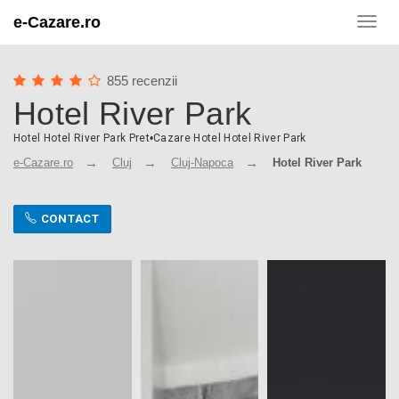
e-Cazare.ro
Toggl
navig
855 recenzii
Hotel River Park
Hotel Hotel River Park Pret
•
Cazare Hotel Hotel River Park
e-Cazare.ro
Cluj
Cluj-Napoca
Hotel River Park
CONTACT