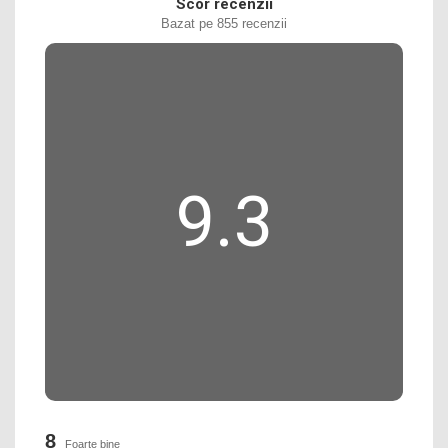
Scor recenzii
Bazat pe 855 recenzii
9.3
8
Foarte bine