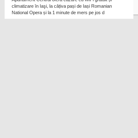
climatizare în Iaşi, la câțiva pași de Iași Romanian
National Opera și la 1 minute de mers pe jos d
Apartament Campus Tudor Iulius Mall
Iasi
Apartament Campus Tudor Iulius Mall se află în Iaşi, la
18 minute de mers pe jos de Palatul Culturii din Iași, la
2,1 km de Iași Romanian National Ope
Apartament 700
7.7
WiFi gratuit
(16 recenzii)
Iasi
Apartament 700 se află în Iaşi, la 19 minute de mers pe
jos de Iași Athenaeum și la 2,8 km de Palatul Culturii din
Iași, și pune la dispoziția oaspeți