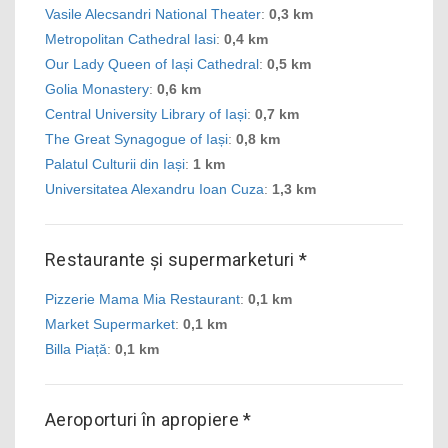
Vasile Alecsandri National Theater
:
0,3 km
Metropolitan Cathedral Iasi
:
0,4 km
Our Lady Queen of Iași Cathedral
:
0,5 km
Golia Monastery
:
0,6 km
Central University Library of Iași
:
0,7 km
The Great Synagogue of Iași
:
0,8 km
Palatul Culturii din Iași
:
1 km
Universitatea Alexandru Ioan Cuza
:
1,3 km
Restaurante și supermarketuri *
Pizzerie Mama Mia Restaurant
:
0,1 km
Market Supermarket
:
0,1 km
Billa Piață
:
0,1 km
Aeroporturi în apropiere *