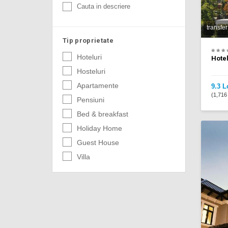
Cauta in descriere
transfer
Tip proprietate
Hoteluri
Hotel
Hosteluri
Apartamente
9.3 L
(1,716 
Pensiuni
Bed & breakfast
Holiday Home
Guest House
Villa