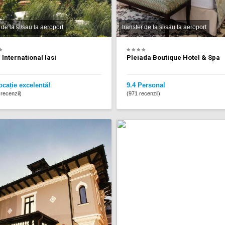
 de la și/sau la aeroport
transfer de la și/sau la aeroport
 International Iasi
Pleiada Boutique Hotel & Spa
ocație excelentă!
9.4 Personal
recenzii)
(971 recenzii)