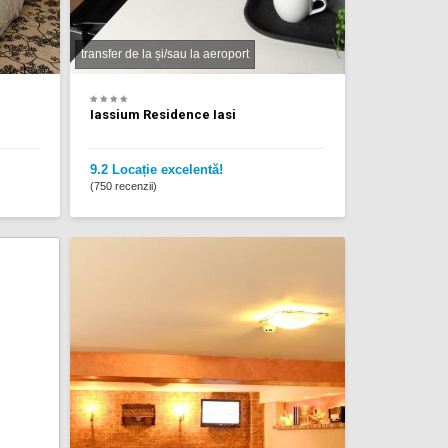
transfer de la și/sau la aeroport
Iassium Residence Iasi
9.2 Locație excelentă!
(750 recenzii)