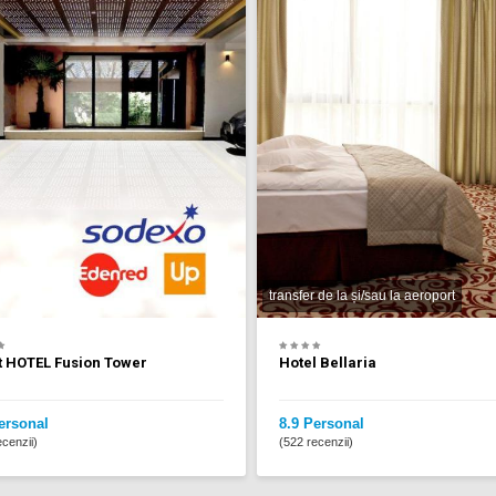
transfer de la și/sau la aeroport
t HOTEL Fusion Tower
Hotel Bellaria
ersonal
8.9 Personal
cenzii)
(522 recenzii)