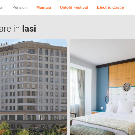
ri
Pensiuni
Mamaia
Untold Festival
Electric Castle
are in
Iasi