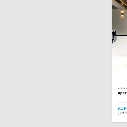
Apar
9.1
P
(603 re