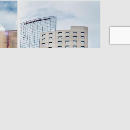
transfer de la și/sau la aeroport
Hampton By Hilton Iasi