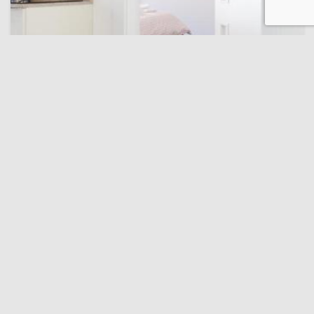
transfer de la și/sau la aeroport
Cluj City View