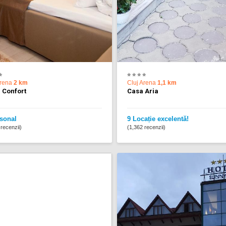
Arena
2 km
Cluj Arena
1,1 km
 Confort
Casa Aria
sonal
9 Locație excelentă!
recenzii)
(1,362 recenzii)