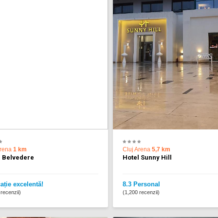
Arena
1 km
Cluj Arena
5,7 km
l Belvedere
Hotel Sunny Hill
ație excelentă!
8.3 Personal
recenzii)
(1,200 recenzii)