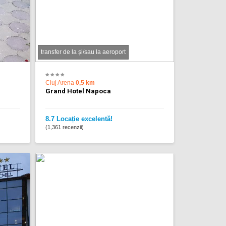
transfer de la și/sau la aeroport
Cluj Arena
0,5 km
Grand Hotel Napoca
8.7 Locație excelentă!
(1,361 recenzii)