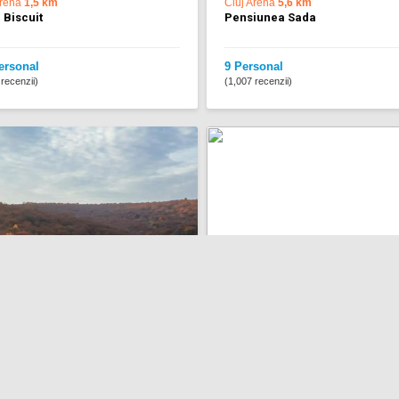
Arena
1,5 km
Cluj Arena
5,6 km
 Biscuit
Pensiunea Sada
ersonal
9 Personal
recenzii)
(1,007 recenzii)