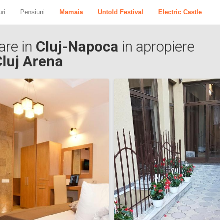
ri
Pensiuni
Mamaia
Untold Festival
Electric Castle
are in
Cluj-Napoca
in apropiere
luj Arena