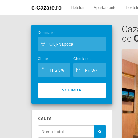
e-Cazare.ro
Hoteluri
Apartamente
Hostelu
Caz
Destinatie
de
C
Check-in
Check-out
SCHIMBA
CAUTA