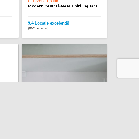
Cluj Arena
1,3 km
Modern Central-Near Unirii Square
9.4 Locație excelentă!
(952 recenzii)