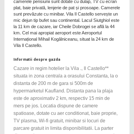
camerele pensiunii sunt dotate cu dulap, TV cu ecran
plat, baie privată, lenjerie de pat și prosoape. Camerele
sunt prevăzute cu minibar. Vila Il Castello servește un
mic dejun tip bufet sau continental. Lacul Siutghiol este
la 11 km de cazare, iar Cheile Dobrogei se află la 44
km. Cel mai apropiat aeroport este Aeroportul
Internațional Mihail Kogălniceanu, situat la 24 km de
Vila Il Castello.
Informatii despre gazda
Cazare in regim hotelier la Vila ., Il Castello**
situata in zona centrala a orasului Constanta, la o
distanta de 200 m de gara si 500m de
hypermarketul Kaufland. Distanta pana la plaja
este de aproximativ 2 km, respectiv 15 min de
mers pe jos. Locatia dispune de camere
spatioase, dotate cu aer conditionat, baie proprie,
TV plasma, Wi-fi gratuit, minibar si locuri de
parcare gratuit in limita disponibilitatii. La parter