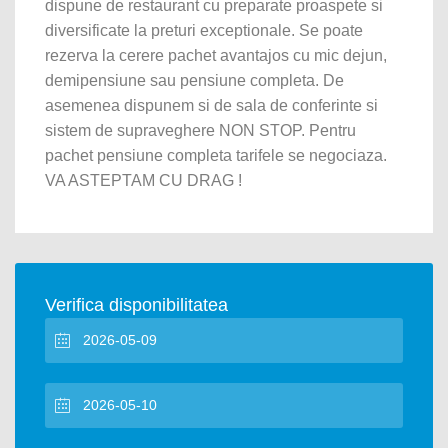
dispune de restaurant cu preparate proaspete si
diversificate la preturi exceptionale. Se poate
rezerva la cerere pachet avantajos cu mic dejun,
demipensiune sau pensiune completa. De
asemenea dispunem si de sala de conferinte si
sistem de supraveghere NON STOP. Pentru
pachet pensiune completa tarifele se negociaza.
VA ASTEPTAM CU DRAG !
Verifica disponibilitatea