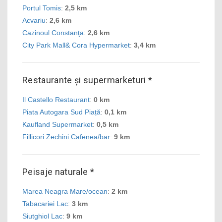
Portul Tomis
:
2,5 km
Acvariu
:
2,6 km
Cazinoul Constanţa
:
2,6 km
City Park Mall& Cora Hypermarket
:
3,4 km
Restaurante și supermarketuri *
Il Castello Restaurant
:
0 km
Piata Autogara Sud Piață
:
0,1 km
Kaufland Supermarket
:
0,5 km
Fillicori Zechini Cafenea/bar
:
9 km
Peisaje naturale *
Marea Neagra Mare/ocean
:
2 km
Tabacariei Lac
:
3 km
Siutghiol Lac
:
9 km