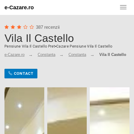
e-Cazare.ro
Toggl
navig
387 recenzii
Vila Il Castello
Pensiune Vila Il Castello Pret
•
Cazare Pensiune Vila Il Castello
e-Cazare.ro
Constanta
Constanta
Vila Il Castello
CONTACT