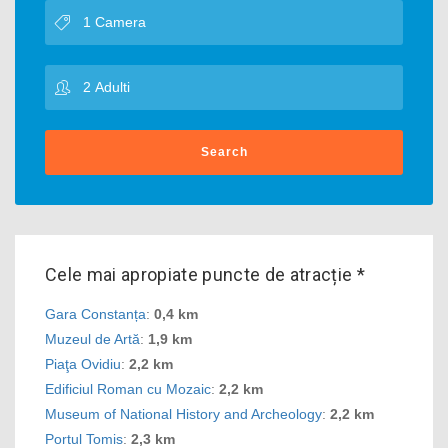
Search
Cele mai apropiate puncte de atracție *
Gara Constanța
:
0,4 km
Muzeul de Artă
:
1,9 km
Piaţa Ovidiu
:
2,2 km
Edificiul Roman cu Mozaic
:
2,2 km
Museum of National History and Archeology
:
2,2 km
Portul Tomis
:
2,3 km