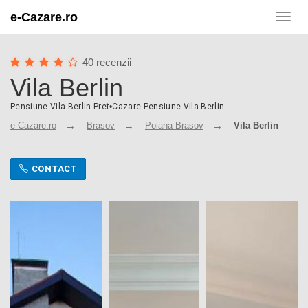
e-Cazare.ro
Toggl
navig
40 recenzii
Vila Berlin
Pensiune Vila Berlin Pret
•
Cazare Pensiune Vila Berlin
e-Cazare.ro
Brasov
Poiana Brasov
Vila Berlin
CONTACT