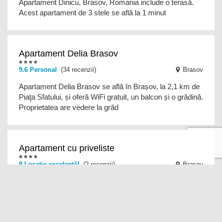
Apartament Dinicu, Brasov, Romania include o terasă.
Acest apartament de 3 stele se află la 1 minut
Apartament Delia Brasov
9.6
Personal
(34 recenzii)
Brasov
Apartament Delia Brasov se află în Brașov, la 2,1 km de
Piaţa Sfatului, și oferă WiFi gratuit, un balcon și o grădină.
Proprietatea are vedere la grăd
Apartament cu priveliste
8 Locație excelentă!
(2 recenzii)
Brasov
Apartament cu priveliste are cazare în Brașov, la 1,9 km
de Paradisul Acvatic, la 5 km de Piaţa Sfatului și la 5,4
km de The Black Tower. Se oferă la