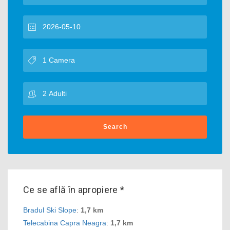
Search
Ce se află în apropiere *
Bradul Ski Slope
:
1,7 km
Telecabina Capra Neagra
:
1,7 km