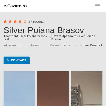
e-Cazare.ro
Toggl
navig
27 recenzii
Silver Poiana Brasov
Apartment Silver Poiana Brasov
Cazare Apartment Silver Poiana
•
Pret
Brasov
e-Cazare.ro
Brasov
Poiana Brasov
Silver Poiana Br
CONTACT