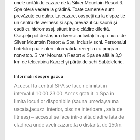
unele unități de cazare de la Silver Mountain Resort &
Spa oferă vedere la grădină. Toate camerele sunt
prevăzute cu dulap. La cazare, oaspeții au la dispoziție
un centru de wellness și spa, prevăzut cu saună și
cadă cu hidromasaj, situat într-o clădire diferită.
Oaspeții pot desfășura diverse activități în apropiere de
Silver Mountain Resort & Spa, inclusiv schi. Personalul
hotelului poate oferi informații la recepția cu program
non-stop. Silver Mountain Resort & Spa se află la 3,9
km de telecabina Kanzel şi pârtia de schi Subteleferic.
Informatii despre gazda
Accesul la centrul SPA se face nelimitat in
intervalul 10:00-23:00. Acces gratuit la Spa in
limita locurilor disponibile (sauna umeda,sauna
uscata,jacuzzi interior, piscina interioara , sala de
fitness) – accesul se face intr-o alta cladire fata de
cladirea unde aveti cazare,la o distanta de 150m.