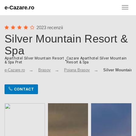
e-Cazare.ro
Toggl
navig
2023 recenzii
Silver Mountain Resort &
Spa
Aparthotel Silver Mountain Resort
Cazare Aparthotel Silver Mountain
•
& Spa Pret
Resort & Spa
e-Cazare.ro
Brasov
Poiana Brasov
Silver Mountain 
CONTACT