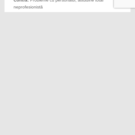
Contra:
Probleme cu personalul, atitudine total
neprofesionistă
9
Merita
08 Mar, 2020
Opinia lui Andrei
Pro:
Totul era frumos si luxos
Contra:
Piscina mica si parcarile micute
9.2
Superb
07 Mar, 2020
Opinia lui Iulia
Pro:
Personalul, locația
Contra:
Prea putine opțiuni la Spa și restaurant. Holuri
prea goale😅