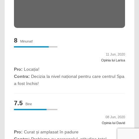
8
Minunat!
11 Jun, 2020
Opinia lui Larisa
Pro:
Locația!
Contra:
Decizia la nivel național pentru care centrul Spa
a fost închis!
7.5
Bine
08 Jun, 2020
Opinia lui David
Pro:
Curat și amplasat în padure