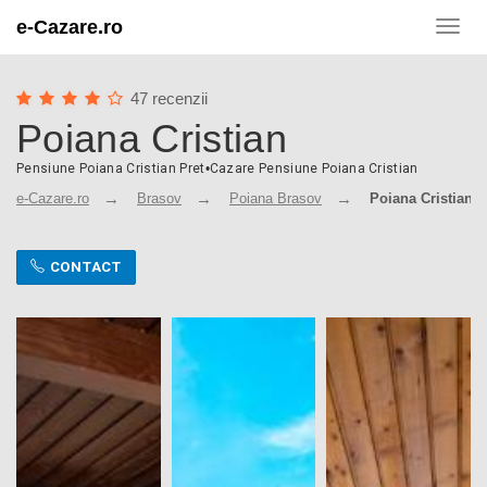
e-Cazare.ro
Toggl
navig
47 recenzii
Poiana Cristian
Pensiune Poiana Cristian Pret
•
Cazare Pensiune Poiana Cristian
e-Cazare.ro
Brasov
Poiana Brasov
Poiana Cristian
CONTACT