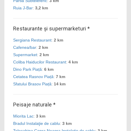
Partia Subteleferic
:
3 km
Ruia J-Bar
:
3,2 km
Restaurante și supermarketuri *
Sergiana Restaurant
:
2 km
Cafenea/bar
:
2 km
Supermarket
:
2 km
Coliba Haiducilor Restaurant
:
4 km
Dino Park Piață
:
6 km
Cetatea Rasnov Piață
:
7 km
Sfatului Brasov Piață
:
14 km
Peisaje naturale *
Miorita Lac
:
3 km
Bradul Instalaţie de cablu
:
3 km
Telecabina Capra Neagra Instalaţie de cablu
:
3 km