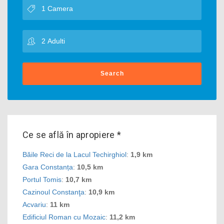
Search
Ce se află în apropiere *
Băile Reci de la Lacul Techirghiol
:
1,9 km
Gara Constanța
:
10,5 km
Portul Tomis
:
10,7 km
Cazinoul Constanţa
:
10,9 km
Acvariu
:
11 km
Edificiul Roman cu Mozaic
:
11,2 km