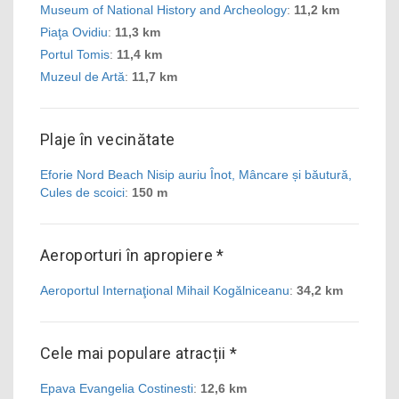
Museum of National History and Archeology
:
11,2 km
Piaţa Ovidiu
:
11,3 km
Portul Tomis
:
11,4 km
Muzeul de Artă
:
11,7 km
Plaje în vecinătate
Eforie Nord Beach Nisip auriu Înot, Mâncare și băutură,
Cules de scoici
:
150 m
Aeroporturi în apropiere *
Aeroportul Internaţional Mihail Kogălniceanu
:
34,2 km
Cele mai populare atracții *
Epava Evangelia Costinesti
:
12,6 km