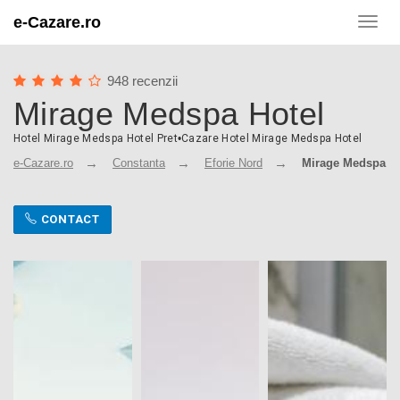
e-Cazare.ro
Toggl
navig
948 recenzii
Mirage Medspa Hotel
Hotel Mirage Medspa Hotel Pret
•
Cazare Hotel Mirage Medspa Hotel
e-Cazare.ro
Constanta
Eforie Nord
Mirage Medspa Ho
CONTACT