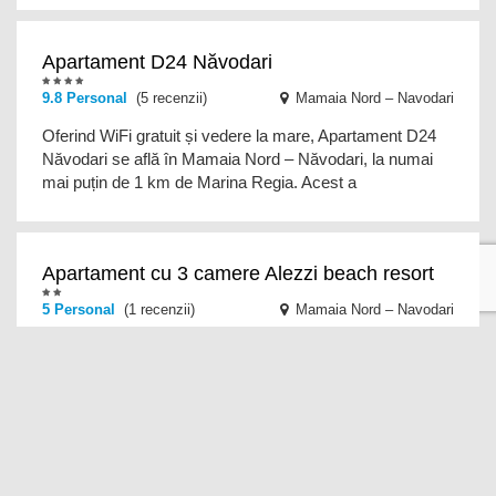
Apartament D24 Năvodari
9.8
Personal
(5 recenzii)
Mamaia Nord – Navodari
Oferind WiFi gratuit și vedere la mare, Apartament D24
Năvodari se află în Mamaia Nord – Năvodari, la numai
mai puțin de 1 km de Marina Regia. Acest a
Apartament cu 3 camere Alezzi beach resort
5
Personal
(1 recenzii)
Mamaia Nord – Navodari
Apartament cu 3 camere Alezzi beach resort se află în
Mamaia Nord – Năvodari, la 18 minute de mers pe jos de
Marina Regia, și oferă WiFi gratuit, o te
Apartament Classy Mamaia Nord