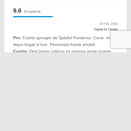
9.6
Excepţional
24 Feb, 2020
Opinia lui Ciprian
Pro:
Foarte aproape de Spitalul Ponderas. Curat, mic
dejun bogat si bun. Personalul foarte amabil.
Contra:
Desi lasam caldura sa mearga peste noapte,
pana dimineata se racea in camera.
10
Un hotel bun, la un preț decent, în nordul Bucureștiului
23 Feb, 2020
Opinia lui Sorin
Pro:
Apartamentul spațios, confortabil, curat și frumos
decorat. Micul dejun variat și gustos.
9
Cazare foarte buna