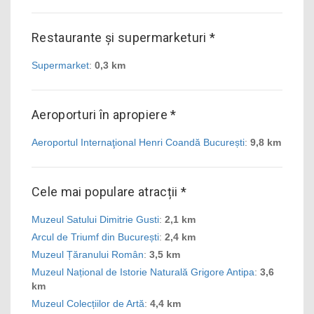
Restaurante și supermarketuri *
Supermarket
:
0,3 km
Aeroporturi în apropiere *
Aeroportul Internaţional Henri Coandă București
:
9,8 km
Cele mai populare atracții *
Muzeul Satului Dimitrie Gusti
:
2,1 km
Arcul de Triumf din București
:
2,4 km
Muzeul Țăranului Român
:
3,5 km
Muzeul Național de Istorie Naturală Grigore Antipa
:
3,6
km
Muzeul Colecțiilor de Artă
:
4,4 km