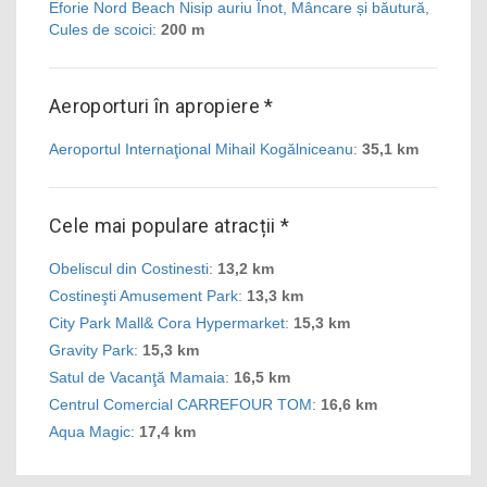
Eforie Nord Beach Nisip auriu Înot, Mâncare și băutură,
Cules de scoici
:
200 m
Aeroporturi în apropiere *
Aeroportul Internaţional Mihail Kogălniceanu
:
35,1 km
Cele mai populare atracții *
Obeliscul din Costinesti
:
13,2 km
Costineşti Amusement Park
:
13,3 km
City Park Mall& Cora Hypermarket
:
15,3 km
Gravity Park
:
15,3 km
Satul de Vacanţă Mamaia
:
16,5 km
Centrul Comercial CARREFOUR TOM
:
16,6 km
Aqua Magic
:
17,4 km