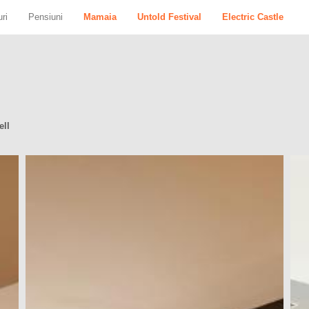
ri
Pensiuni
Mamaia
Untold Festival
Electric Castle
ell