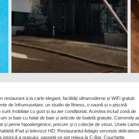
restaurant à la carte elegant, facilități ultramoderne și WiFi gratuit.
nte de înfrumusețare, un studio de fitness, o saună și o piscină
e sunt mobilate cu gust și au aer condiționat. Acestea includ zonă de
um și baie cu halat de baie și articole de toaletă gratuite. Camerele a
pat și perne hipoalergenice, precum și o colecție de vinuri. Unele cam
tabletă iPad și televizor HD. Restaurantul Adagio servește delicatese
 istorică a orașului, oaspeții se pot relaxa la C-Bar. Couchette