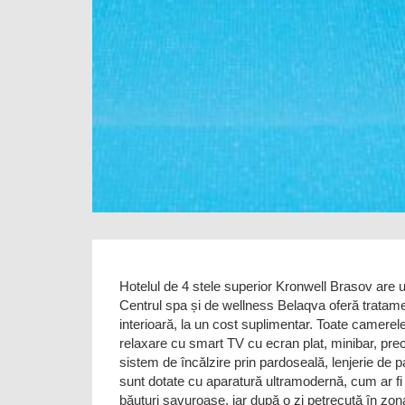
Hotelul de 4 stele superior Kronwell Brasov are un 
Centrul spa și de wellness Belaqva oferă tratame
interioară, la un cost suplimentar. Toate camerel
relaxare cu smart TV cu ecran plat, minibar, prec
sistem de încălzire prin pardoseală, lenjerie de 
sunt dotate cu aparatură ultramodernă, cum ar fi 
băuturi savuroase, iar după o zi petrecută în zona