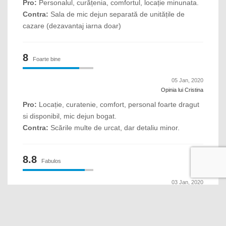
Pro:
Personalul, curățenia, comfortul, locație minunata.
Contra:
Sala de mic dejun separată de unitățile de
cazare (dezavantaj iarna doar)
8
Foarte bine
05 Jan, 2020
Opinia lui Cristina
Pro:
Locație, curatenie, comfort, personal foarte dragut
si disponibil, mic dejun bogat.
Contra:
Scările multe de urcat, dar detaliu minor.
8.8
Fabulos
03 Jan, 2020
Opinia lui Marius
Pro:
Locatia este foarte buna, micul dejun pe saturate.
Contra:
Am avut neplacuta surpriza sa fim cazati intr-o