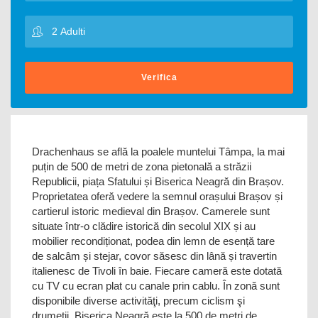
Verifica
Drachenhaus se află la poalele muntelui Tâmpa, la mai
puțin de 500 de metri de zona pietonală a străzii
Republicii, piața Sfatului și Biserica Neagră din Brașov.
Proprietatea oferă vedere la semnul orașului Brașov și
cartierul istoric medieval din Brașov. Camerele sunt
situate într-o clădire istorică din secolul XIX și au
mobilier recondiționat, podea din lemn de esență tare
de salcâm și stejar, covor săsesc din lână și travertin
italienesc de Tivoli în baie. Fiecare cameră este dotată
cu TV cu ecran plat cu canale prin cablu. În zonă sunt
disponibile diverse activităţi, precum ciclism şi
drumeţii. Biserica Neagră este la 500 de metri de