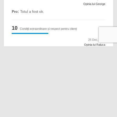
Opinia lui George
Pro:
Totul a fost ok.
10
Condiții extraordinare și respect pentru clienți
25 Dec, 2019
Opinia lui Raluca
Pro:
Foarte curat, un loc in care te simți ca acasa chiar
dacă ești in deplasare.
9
Minunat. Abia astept sa ma reintorc.
14 Dec, 2019
Opinia lui Elena
Pro:
Totul a fost extraordinar
10
Un hotel de 4* bun