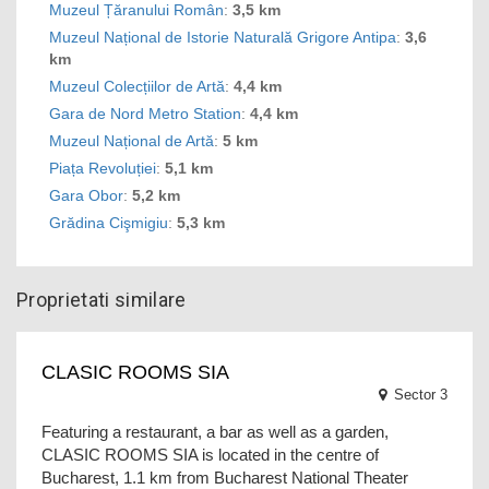
Muzeul Țăranului Român
:
3,5 km
Muzeul Național de Istorie Naturală Grigore Antipa
:
3,6
km
Muzeul Colecțiilor de Artă
:
4,4 km
Gara de Nord Metro Station
:
4,4 km
Muzeul Național de Artă
:
5 km
Piața Revoluției
:
5,1 km
Gara Obor
:
5,2 km
Grădina Cişmigiu
:
5,3 km
Proprietati similare
CLASIC ROOMS SIA
Sector 3
Featuring a restaurant, a bar as well as a garden,
CLASIC ROOMS SIA is located in the centre of
Bucharest, 1.1 km from Bucharest National Theater