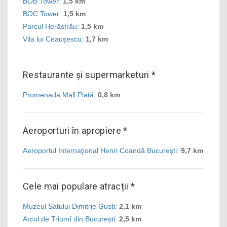
BOB Tower
:
1,5 km
BOC Tower
:
1,5 km
Parcul Herăstrău
:
1,5 km
Vila lui Ceaușescu
:
1,7 km
Restaurante și supermarketuri *
Promenada Mall Piață
:
0,8 km
Aeroporturi în apropiere *
Aeroportul Internaţional Henri Coandă București
:
9,7 km
Cele mai populare atracții *
Muzeul Satului Dimitrie Gusti
:
2,1 km
Arcul de Triumf din București
:
2,5 km