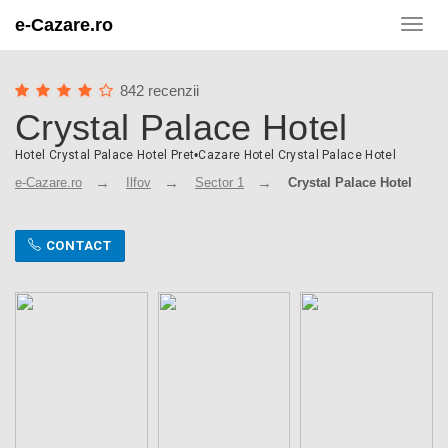
e-Cazare.ro
Toggl
navig
842 recenzii
Crystal Palace Hotel
Hotel Crystal Palace Hotel Pret
•
Cazare Hotel Crystal Palace Hotel
e-Cazare.ro
Ilfov
Sector 1
Crystal Palace Hotel
CONTACT