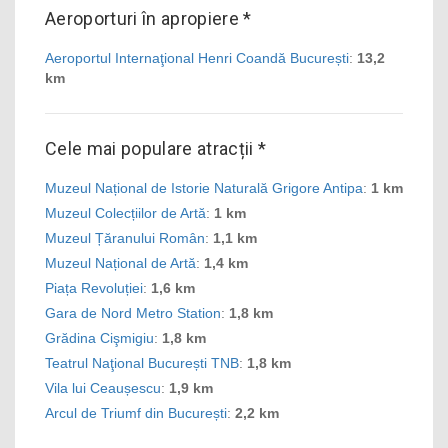
Aeroporturi în apropiere *
Aeroportul Internaţional Henri Coandă București
:
13,2
km
Cele mai populare atracții *
Muzeul Național de Istorie Naturală Grigore Antipa
:
1 km
Muzeul Colecțiilor de Artă
:
1 km
Muzeul Țăranului Român
:
1,1 km
Muzeul Național de Artă
:
1,4 km
Piața Revoluției
:
1,6 km
Gara de Nord Metro Station
:
1,8 km
Grădina Cişmigiu
:
1,8 km
Teatrul Naţional București TNB
:
1,8 km
Vila lui Ceaușescu
:
1,9 km
Arcul de Triumf din București
:
2,2 km