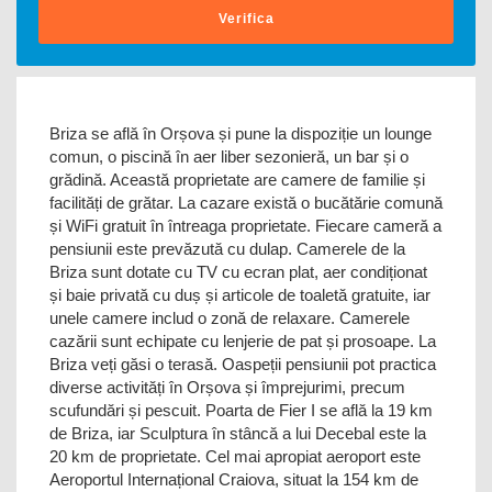
Verifica
Briza se află în Orșova și pune la dispoziție un lounge
comun, o piscină în aer liber sezonieră, un bar și o
grădină. Această proprietate are camere de familie și
facilități de grătar. La cazare există o bucătărie comună
și WiFi gratuit în întreaga proprietate. Fiecare cameră a
pensiunii este prevăzută cu dulap. Camerele de la
Briza sunt dotate cu TV cu ecran plat, aer condiționat
și baie privată cu duș și articole de toaletă gratuite, iar
unele camere includ o zonă de relaxare. Camerele
cazării sunt echipate cu lenjerie de pat și prosoape. La
Briza veți găsi o terasă. Oaspeții pensiunii pot practica
diverse activități în Orșova și împrejurimi, precum
scufundări și pescuit. Poarta de Fier I se află la 19 km
de Briza, iar Sculptura în stâncă a lui Decebal este la
20 km de proprietate. Cel mai apropiat aeroport este
Aeroportul Internațional Craiova, situat la 154 km de