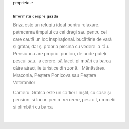
proprietate.
Informatii despre gazda
Briza este un refugiu ideal pentru relaxare,
petrecerea timpului cu cei dragi sau pentru cei
care caută un loc inspirațional. bucătărie de vară
și grătar, dar și propria piscină cu vedere la râu.
Pensiunea are propriul ponton, de unde puteți
pescui sau, la cerere, să faceți plimbări cu barca
către atracțiile turistice din zonă. , Mănăstirea
Mraconia, Peștera Ponicova sau Peștera
Veteranilor
Cartierul Gratca este un cartier liniștit, cu case și
pensiuni și locuri pentru recreere, pescuit, drumeții
și plimbări cu barca