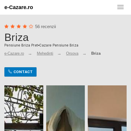
e-Cazare.ro
Toggl
navig
56 recenzii
Briza
Pensiune Briza Pret
•
Cazare Pensiune Briza
e-Cazare.ro
Mehedinti
Orsova
Briza
CONTACT