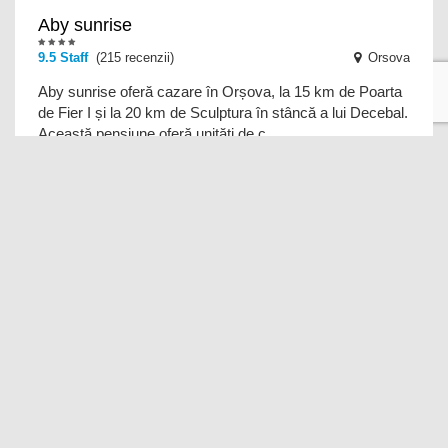
Aby sunrise
9.5 Staff
(215 recenzii)
Orsova
Aby sunrise oferă cazare în Orșova, la 15 km de Poarta
de Fier I și la 20 km de Sculptura în stâncă a lui Decebal.
Această pensiune oferă unități de c
SEL RESIDENCE
8.7 Personal
(39 recenzii)
Orsova
SEL RESIDENCE se află în Orșova. Există o terasă, iar
oaspeții pot utiliza gratuit conexiunea WiFi și parcarea
privată. Toate unitățile sunt dotate c
GuestHouse Mili
9.9 Personal
(18 recenzii)
Orsova