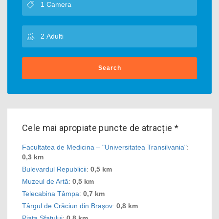
Search
Cele mai apropiate puncte de atracție *
Facultatea de Medicina – "Universitatea Transilvania"
:
0,3 km
Bulevardul Republicii
:
0,5 km
Muzeul de Artă
:
0,5 km
Telecabina Tâmpa
:
0,7 km
Târgul de Crăciun din Braşov
:
0,8 km
Piaţa Sfatului
:
0,8 km