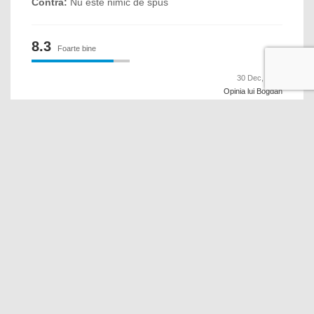
Contra:
Nu este nimic de spus
8.3
Foarte bine
30 Dec, 2019
Opinia lui Bogdan
Contra:
Am platit sejurul cu un card de vacanta Edenred
si mi au dublat suma, astfel am cerut deblocarea banilor
si foarte usor s au scuzat ca nu este vina lor si ca
trebuie sa iau legatura cu emitentul cardurilor. Micul
dejun nu este deloc variat , aparatul de cafea o zi merge
una nu, iar freshul este defapt suc de fructe din
supermarket.
10
Minunat!
29 Dec, 2019
Opinia lui Adriana