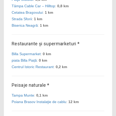
Tâmpa Cable Car – Hilltop
:
0,8 km
Cetatea Braşovului
:
1 km
Strada Sforii
:
1 km
Biserica Neagră
:
1 km
Restaurante și supermarketuri *
Billa Supermarket
:
0 km
piata Billa Piață
:
0 km
Centrul Istoric Restaurant
:
0,2 km
Peisaje naturale *
Tampa Munte
:
0,1 km
Poiana Brasov Instalaţie de cablu
:
12 km