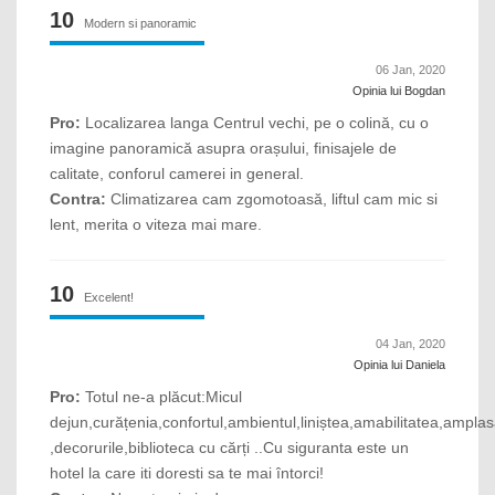
10
Modern si panoramic
06 Jan, 2020
Opinia lui Bogdan
Pro:
Localizarea langa Centrul vechi, pe o colină, cu o
imagine panoramică asupra orașului, finisajele de
calitate, conforul camerei in general.
Contra:
Climatizarea cam zgomotoasă, liftul cam mic si
lent, merita o viteza mai mare.
10
Excelent!
04 Jan, 2020
Opinia lui Daniela
Pro:
Totul ne-a plăcut:Micul
dejun,curățenia,confortul,ambientul,liniștea,amabilitatea,ampla
,decorurile,biblioteca cu cărți ..Cu siguranta este un
hotel la care iti doresti sa te mai întorci!