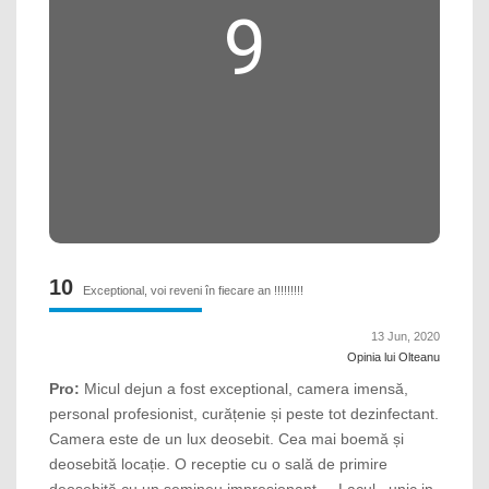
9
10
Exceptional, voi reveni în fiecare an !!!!!!!!!
13 Jun, 2020
Opinia lui Olteanu
Pro:
Micul dejun a fost exceptional, camera imensă,
personal profesionist, curățenie și peste tot dezinfectant.
Camera este de un lux deosebit. Cea mai boemă și
deosebită locație. O receptie cu o sală de primire