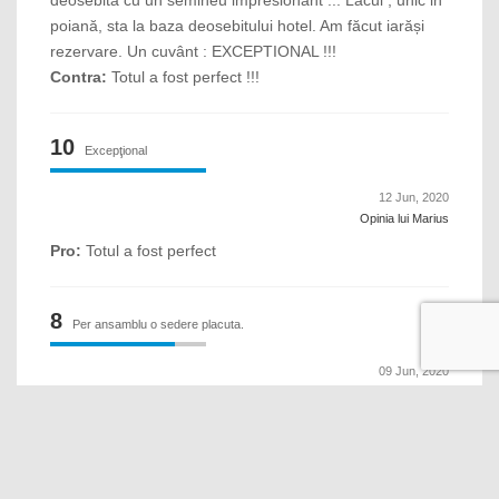
deosebită cu un semineu impresionant ... Lacul , unic in
poiană, sta la baza deosebitului hotel. Am făcut iarăși
rezervare. Un cuvânt : EXCEPTIONAL !!!
Contra:
Totul a fost perfect !!!
10
Excepţional
12 Jun, 2020
Opinia lui Marius
Pro:
Totul a fost perfect
8
Per ansamblu o sedere placuta.
09 Jun, 2020
Opinia lui Florian
Contra:
Procedura pe care au stabilit-o la Micul dejun.
Dezorganizare, Am asteptat foarte mult dupa foile
pentru completarea comenzii, am solicitat foaie si dupa