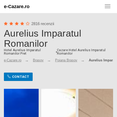
e-Cazare.ro
Toggl
navig
2816 recenzii
Aurelius Imparatul
Romanilor
Hotel Aurelius Imparatul
Cazare Hotel Aurelius Imparatul
•
Romanilor Pret
Romanilor
e-Cazare.ro
Brasov
Poiana Brasov
Aurelius Imparat
CONTACT