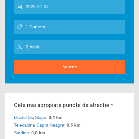
Search
Cele mai apropiate puncte de atracție *
Bradul Ski Slope
:
0,4 km
Telecabina Capra Neagra
:
0,5 km
Stadion
:
0,6 km