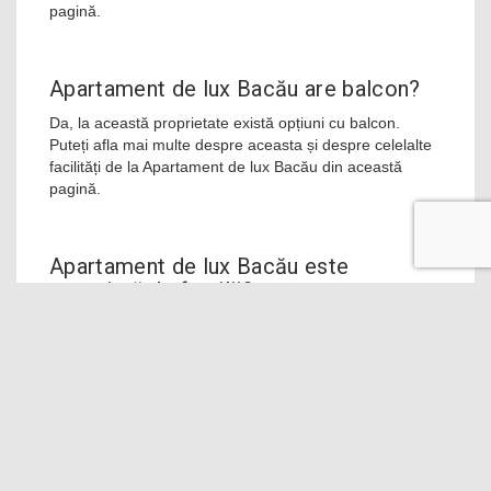
pagină.
Apartament de lux Bacău are balcon?
Da, la această proprietate există opțiuni cu balcon.
Puteți afla mai multe despre aceasta și despre celelalte
facilități de la Apartament de lux Bacău din această
pagină.
Apartament de lux Bacău este
apreciată de familii?
Da, Apartament de lux Bacău este apreciată de oaspeții
care rezervă sejururi în familie.
Câte dormitoare are Apartament de lux
Bacău?
Apartament de lux Bacău are următorul număr de