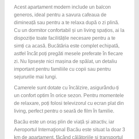
Acest apartament modern include un balcon
generos, ideal pentru a savura cafeaua de
dimineață sau pentru a te relaxa după o zi plină.
Cu un dormitor confortabil și un living spațios, ai la
dispoziție toate facilitățile necesare pentru a te
simți ca acasă. Bucătăria este complet echipată,
astfel încât poți pregăti mesele preferate în fiecare
zi. Nu lipsește nici mașina de spălat, un detaliu
important pentru familiile cu copii sau pentru
sejururile mai lungi.
Camerele sunt dotate cu încălzire, asigurându-ți
un confort optim în orice sezon. Pentru momentele
de relaxare, poți folosi televizorul cu ecran plat din
living, perfect pentru o seară de film în familie.
Bacău este un oraș plin de viață și atractiv, iar
Aeroportul Internaţional Bacău este situat la doar 3
km de apartament, făcând călătoriile și transportul