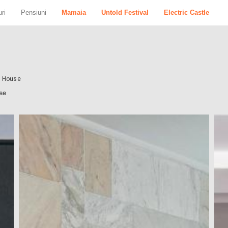
ri
Pensiuni
Mamaia
Untold Festival
Electric Castle
t House
se