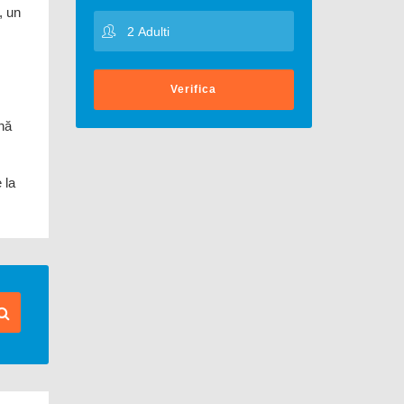
, un
Verifica
ină
 la