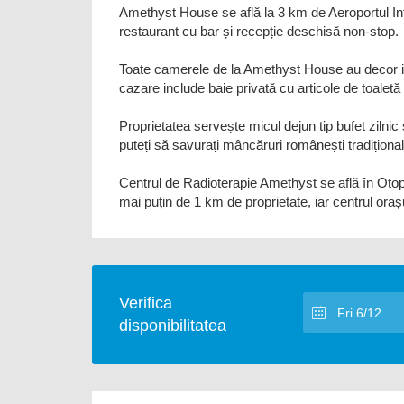
Amethyst House se află la 3 km de Aeroportul Int
restaurant cu bar și recepție deschisă non-stop.
Toate camerele de la Amethyst House au decor indi
cazare include baie privată cu articole de toaletă 
Proprietatea servește micul dejun tip bufet zilni
puteți să savurați mâncăruri românești tradițional
Centrul de Radioterapie Amethyst se află în Otop
mai puțin de 1 km de proprietate, iar centrul oraș
Verifica
disponibilitatea