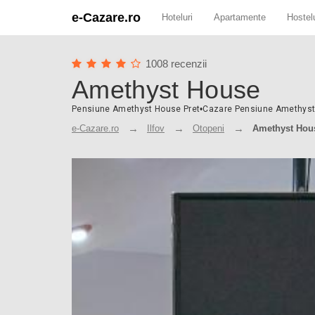
e-Cazare.ro
Hoteluri
Apartamente
Hostelu
1008 recenzii
Amethyst House
Pensiune Amethyst House Pret
•
Cazare Pensiune Amethys
e-Cazare.ro
Ilfov
Otopeni
Amethyst Hou