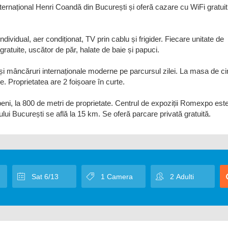
ernațional Henri Coandă din București și oferă cazare cu WiFi gratuit
vidual, aer condiționat, TV prin cablu și frigider. Fiecare unitate de
gratuite, uscător de păr, halate de baie și papuci.
c și mâncăruri internaționale moderne pe parcursul zilei. La masa de c
e. Proprietatea are 2 foișoare în curte.
eni, la 800 de metri de proprietate. Centrul de expoziții Romexpo este
ului București se află la 15 km. Se oferă parcare privată gratuită.