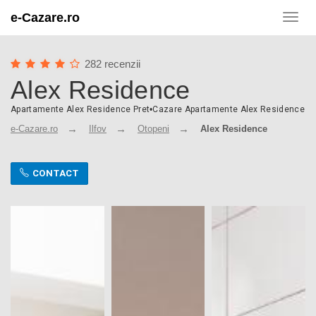
e-Cazare.ro
Toggl
navig
282 recenzii
Alex Residence
Apartamente Alex Residence Pret
•
Cazare Apartamente Alex Residence
e-Cazare.ro
Ilfov
Otopeni
Alex Residence
CONTACT