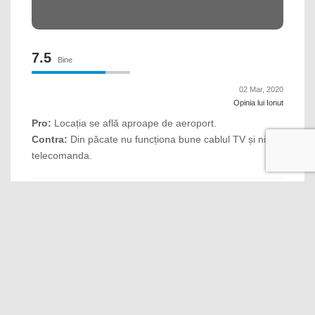
7.5
Bine
02 Mar, 2020
Opinia lui Ionut
Pro:
Locația se află aproape de aeroport.
Contra:
Din păcate nu funcționa bune cablul TV și nici
telecomanda.
10
Excepţional
01 Feb, 2020
Opinia lui Dan
Pro:
Totul .
10
Excepţional