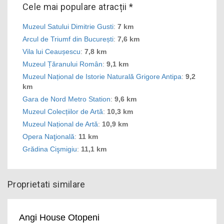
Cele mai populare atracții *
Muzeul Satului Dimitrie Gusti
:
7 km
Arcul de Triumf din București
:
7,6 km
Vila lui Ceaușescu
:
7,8 km
Muzeul Țăranului Român
:
9,1 km
Muzeul Național de Istorie Naturală Grigore Antipa
:
9,2
km
Gara de Nord Metro Station
:
9,6 km
Muzeul Colecțiilor de Artă
:
10,3 km
Muzeul Național de Artă
:
10,9 km
Opera Naţională
:
11 km
Grădina Cişmigiu
:
11,1 km
Proprietati similare
Angi House Otopeni