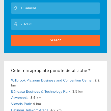
Search
Cele mai apropiate puncte de atracție *
Willbrook Platinum Business and Convention Center
:
2,2
km
Băneasa Business & Technology Park
:
3,5 km
Acvamania
:
3,5 km
Victoria Park
:
4 km
Patinoar Telekom Arena
:
4,2 km