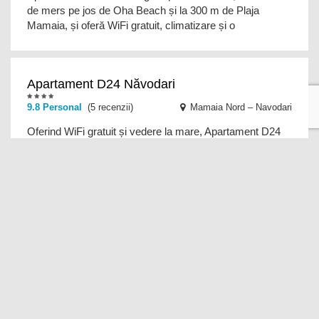
de mers pe jos de Oha Beach și la 300 m de Plaja
Mamaia, și oferă WiFi gratuit, climatizare și o
Apartament D24 Năvodari
9.8
Personal
(5 recenzii)
Mamaia Nord – Navodari
Oferind WiFi gratuit și vedere la mare, Apartament D24
Năvodari se află în Mamaia Nord – Năvodari, la numai
mai puțin de 1 km de Marina Regia. Acest a
Apartament D&C Mamaia
9.5
Personal
(22 recenzii)
Mamaia
Apartament D&C Mamaia se află în Mamaia, la 2 minute
de mers pe jos de Princess Beach, și oferă WiFi gratuit,
un lounge comun și parcare privată g