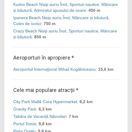
Kudos Beach Nisip auriu Înot, Sporturi nautice, Mâncare
și băutură, Admiratul apusului de soare
:
450 m
Ipanera Beach Nisip auriu Înot, Mâncare și băutură,
Cules de scoici
:
750 m
Crazy Beach Nisip auriu Înot, Sporturi nautice, Mâncare
și băutură
:
850 m
Aeroporturi în apropiere *
Aeroportul Internaţional Mihail Kogălniceanu
:
15,6 km
Cele mai populare atracții *
City Park Mall& Cora Hypermarket
:
6,2 km
Gravity Park
:
6,3 km
Tabăra de Vacanță Năvodari
:
7 km
Portul Tomis
:
9,8 km
Piaţa Ovidiu
:
9,8 km