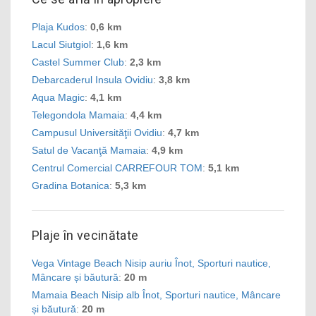
Plaja Kudos
:
0,6 km
Lacul Siutgiol
:
1,6 km
Castel Summer Club
:
2,3 km
Debarcaderul Insula Ovidiu
:
3,8 km
Aqua Magic
:
4,1 km
Telegondola Mamaia
:
4,4 km
Campusul Universităţii Ovidiu
:
4,7 km
Satul de Vacanţă Mamaia
:
4,9 km
Centrul Comercial CARREFOUR TOM
:
5,1 km
Gradina Botanica
:
5,3 km
Plaje în vecinătate
Vega Vintage Beach Nisip auriu Înot, Sporturi nautice,
Mâncare și băutură
:
20 m
Mamaia Beach Nisip alb Înot, Sporturi nautice, Mâncare
și băutură
:
20 m