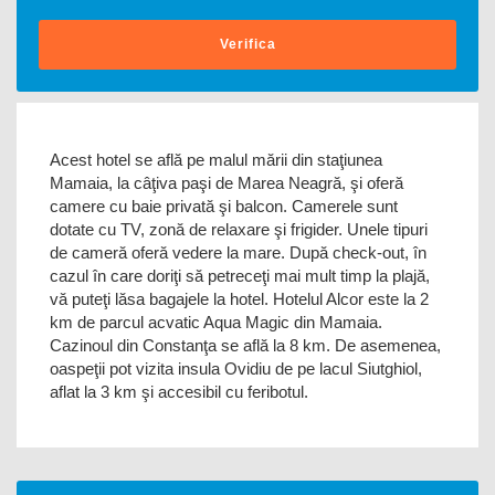
Verifica
Acest hotel se află pe malul mării din staţiunea
Mamaia, la câţiva paşi de Marea Neagră, şi oferă
camere cu baie privată şi balcon. Camerele sunt
dotate cu TV, zonă de relaxare şi frigider. Unele tipuri
de cameră oferă vedere la mare. După check-out, în
cazul în care doriţi să petreceţi mai mult timp la plajă,
vă puteţi lăsa bagajele la hotel. Hotelul Alcor este la 2
km de parcul acvatic Aqua Magic din Mamaia.
Cazinoul din Constanţa se află la 8 km. De asemenea,
oaspeţii pot vizita insula Ovidiu de pe lacul Siutghiol,
aflat la 3 km şi accesibil cu feribotul.