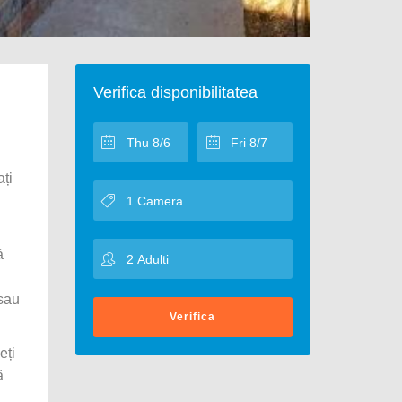
Verifica disponibilitatea
ați
ă
 sau
Verifica
eți
ă