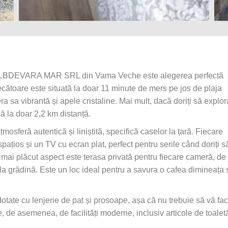
, ALBDEVARA MAR SRL din Vama Veche este alegerea perfectă
mecătoare este situată la doar 11 minute de mers pe jos de plaja
sa vibrantă și apele cristaline. Mai mult, dacă doriți să explor
lă la doar 2,2 km distanță.
eră autentică și liniștită, specifică caselor la țară. Fiecare
ațios și un TV cu ecran plat, perfect pentru serile când doriți s
l mai plăcut aspect este terasa privată pentru fiecare cameră, de
a grădină. Este un loc ideal pentru a savura o cafea dimineața
otate cu lenjerie de pat și prosoape, așa că nu trebuie să vă fac
ne, de asemenea, de facilități moderne, inclusiv articole de toalet