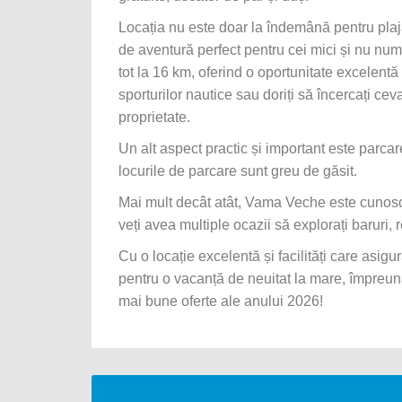
Locația nu este doar la îndemână pentru plajă,
de aventură perfect pentru cei mici și nu numa
tot la 16 km, oferind o oportunitate excelentă
sporturilor nautice sau doriți să încercați 
proprietate.
Un alt aspect practic și important este parca
locurile de parcare sunt greu de găsit.
Mai mult decât atât, Vama Veche este cunosc
veți avea multiple ocazii să explorați baruri, 
Cu o locație excelentă și facilități care as
pentru o vacanță de neuitat la mare, împreună
mai bune oferte ale anului 2026!