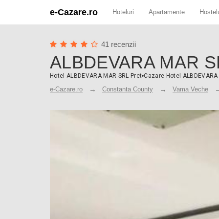
e-Cazare.ro
Hoteluri
Apartamente
Hostelu
41 recenzii
ALBDEVARA MAR S
Hotel ALBDEVARA MAR SRL Pret
•
Cazare Hotel ALBDEVARA
e-Cazare.ro
Constanta County
Vama Veche