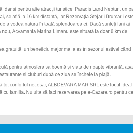
 dar și pentru alte atracții turistice. Paradis Land Neptun, un p
i, se află la 16 km distanță, iar Rezervația Stejarii Brumarii est
 de a vedea natura în toată splendoarea ei. Dacă sunteți fani ai
ceva nou, Acvamania Marina Limanu este situată la doar 8 km de
rea gratuită, un beneficiu major mai ales în sezonul estival când
ută pentru atmosfera sa boemă și viața de noapte vibrantă, așa
restaurante și cluburi după ce ziua se încheie la plajă.
igură tot confortul necesar, ALBDEVARA MAR SRL este locul ideal
 cu familia. Nu uita să faci rezervarea pe e-Cazare.ro pentru ce