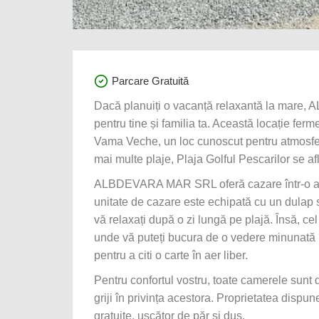
Parcare Gratuită
Dacă planuiți o vacanță relaxantă la mare
pentru tine și familia ta. Această locație fer
Vama Veche, un loc cunoscut pentru atmosfera 
mai multe plaje, Plaja Golful Pescarilor se af
ALBDEVARA MAR SRL oferă cazare într-o atmosf
unitate de cazare este echipată cu un dulap sp
vă relaxați după o zi lungă pe plajă. Însă, ce
unde vă puteți bucura de o vedere minunată l
pentru a citi o carte în aer liber.
Pentru confortul vostru, toate camerele sunt d
griji în privința acestora. Proprietatea dispu
gratuite, uscător de păr și duș.