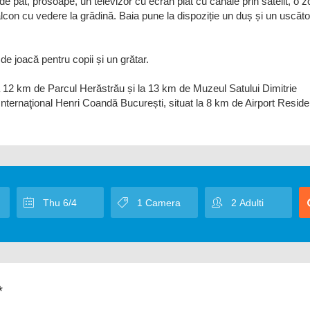
de pat, prosoape, un televizor cu ecran plat cu canale prin satelit, o 
alcon cu vedere la grădină. Baia pune la dispoziție un duș și un uscăto
de joacă pentru copii și un grătar.
la 12 km de Parcul Herăstrău și la 13 km de Muzeul Satului Dimitrie
 Internaţional Henri Coandă București, situat la 8 km de Airport Resid
*