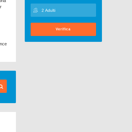
zonă
r
Verifica
ence