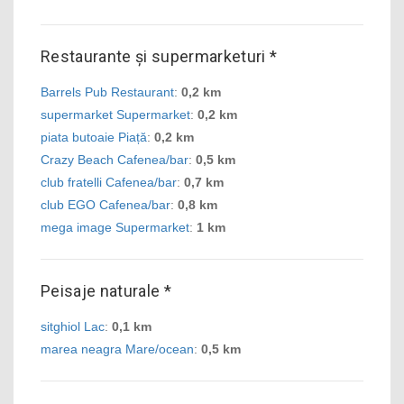
Restaurante și supermarketuri *
Barrels Pub Restaurant
:
0,2 km
supermarket Supermarket
:
0,2 km
piata butoaie Piață
:
0,2 km
Crazy Beach Cafenea/bar
:
0,5 km
club fratelli Cafenea/bar
:
0,7 km
club EGO Cafenea/bar
:
0,8 km
mega image Supermarket
:
1 km
Peisaje naturale *
sitghiol Lac
:
0,1 km
marea neagra Mare/ocean
:
0,5 km