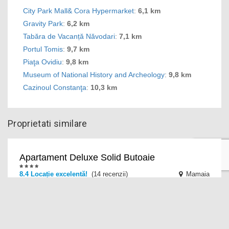
City Park Mall& Cora Hypermarket
:
6,1 km
Gravity Park
:
6,2 km
Tabăra de Vacanță Năvodari
:
7,1 km
Portul Tomis
:
9,7 km
Piaţa Ovidiu
:
9,8 km
Museum of National History and Archeology
:
9,8 km
Cazinoul Constanţa
:
10,3 km
Proprietati similare
Apartament Deluxe Solid Butoaie
8.4 Locație excelentă!
(14 recenzii)
Mamaia
Apartament Deluxe Solid Butoaie oferă cazare cu acces
WiFi gratuit, la 50 de metri de plaja din Mamaia.
Proprietatea se află la 500 de metri de Pavili