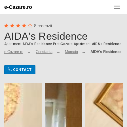
e-Cazare.ro
Toggl
navig
8 recenzii
AIDA's Residence
Apartment AIDA's Residence Pret
•
Cazare Apartment AIDA's Residence
e-Cazare.ro
Constanta
Mamaia
AIDA's Residence
CONTACT