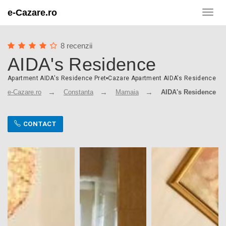
e-Cazare.ro
Toggl
navig
8 recenzii
AIDA's Residence
Apartment AIDA's Residence Pret
•
Cazare Apartment AIDA's Residence
e-Cazare.ro
Constanta
Mamaia
AIDA's Residence
CONTACT