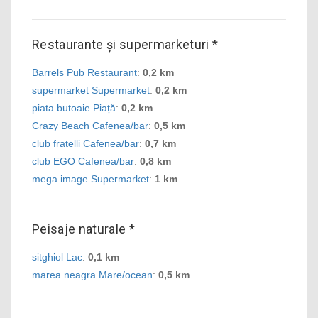
Restaurante și supermarketuri *
Barrels Pub Restaurant
:
0,2 km
supermarket Supermarket
:
0,2 km
piata butoaie Piață
:
0,2 km
Crazy Beach Cafenea/bar
:
0,5 km
club fratelli Cafenea/bar
:
0,7 km
club EGO Cafenea/bar
:
0,8 km
mega image Supermarket
:
1 km
Peisaje naturale *
sitghiol Lac
:
0,1 km
marea neagra Mare/ocean
:
0,5 km