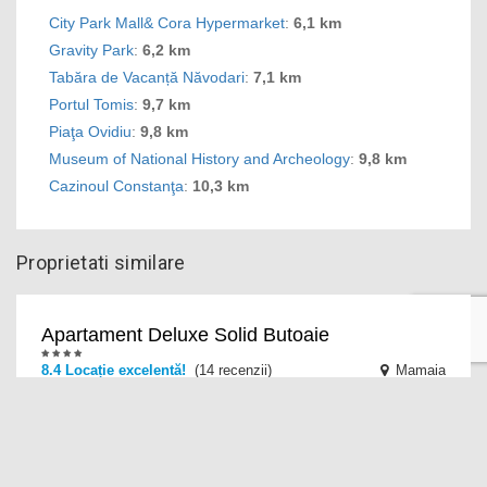
City Park Mall& Cora Hypermarket
:
6,1 km
Gravity Park
:
6,2 km
Tabăra de Vacanță Năvodari
:
7,1 km
Portul Tomis
:
9,7 km
Piaţa Ovidiu
:
9,8 km
Museum of National History and Archeology
:
9,8 km
Cazinoul Constanţa
:
10,3 km
Proprietati similare
Apartament Deluxe Solid Butoaie
8.4 Locație excelentă!
(14 recenzii)
Mamaia
Apartament Deluxe Solid Butoaie oferă cazare cu acces
WiFi gratuit, la 50 de metri de plaja din Mamaia.
Proprietatea se află la 500 de metri de Pavili