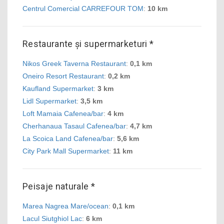
Centrul Comercial CARREFOUR TOM
:
10 km
Restaurante și supermarketuri *
Nikos Greek Taverna Restaurant
:
0,1 km
Oneiro Resort Restaurant
:
0,2 km
Kaufland Supermarket
:
3 km
Lidl Supermarket
:
3,5 km
Loft Mamaia Cafenea/bar
:
4 km
Cherhanaua Tasaul Cafenea/bar
:
4,7 km
La Scoica Land Cafenea/bar
:
5,6 km
City Park Mall Supermarket
:
11 km
Peisaje naturale *
Marea Nagrea Mare/ocean
:
0,1 km
Lacul Siutghiol Lac
:
6 km