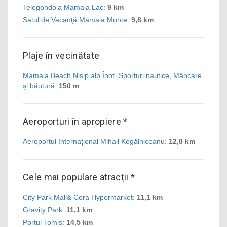
Telegondola Mamaia Lac
:
9 km
Satul de Vacanţă Mamaia Munte
:
9,8 km
Plaje în vecinătate
Mamaia Beach Nisip alb Înot, Sporturi nautice, Mâncare
și băutură
:
150 m
Aeroporturi în apropiere *
Aeroportul Internaţional Mihail Kogălniceanu
:
12,8 km
Cele mai populare atracții *
City Park Mall& Cora Hypermarket
:
11,1 km
Gravity Park
:
11,1 km
Portul Tomis
:
14,5 km