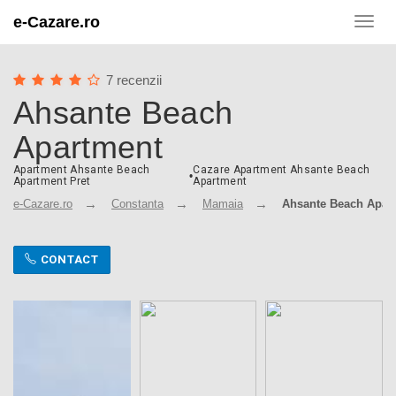
e-Cazare.ro
Toggl
navig
7 recenzii
Ahsante Beach
Apartment
Apartment Ahsante Beach
Cazare Apartment Ahsante Beach
•
Apartment Pret
Apartment
e-Cazare.ro
Constanta
Mamaia
Ahsante Beach Apar
CONTACT