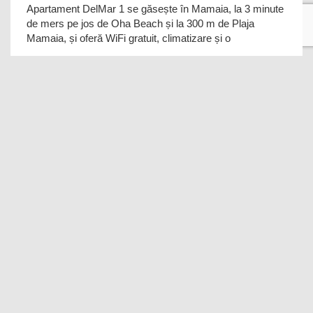
Apartament DelMar 1 se găsește în Mamaia, la 3 minute
de mers pe jos de Oha Beach și la 300 m de Plaja
Mamaia, și oferă WiFi gratuit, climatizare și o
Apartament D24 Năvodari
9.8
Personal
(5 recenzii)
Mamaia Nord – Navodari
Oferind WiFi gratuit și vedere la mare, Apartament D24
Năvodari se află în Mamaia Nord – Năvodari, la numai
mai puțin de 1 km de Marina Regia. Acest a
Apartament D&C Mamaia
9.5
Personal
(22 recenzii)
Mamaia
Apartament D&C Mamaia se află în Mamaia, la 2 minute
de mers pe jos de Princess Beach, și oferă WiFi gratuit,
un lounge comun și parcare privată g