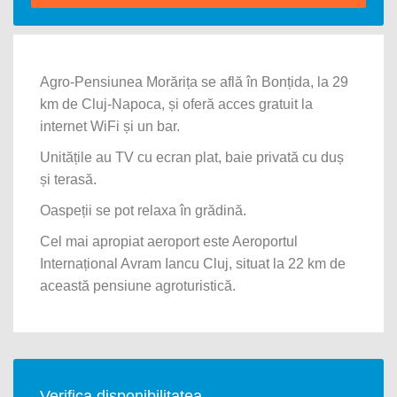
Agro-Pensiunea Morărița se află în Bonțida, la 29
km de Cluj-Napoca, și oferă acces gratuit la
internet WiFi și un bar.
Unitățile au TV cu ecran plat, baie privată cu duș
și terasă.
Oaspeții se pot relaxa în grădină.
Cel mai apropiat aeroport este Aeroportul
Internațional Avram Iancu Cluj, situat la 22 km de
această pensiune agroturistică.
Verifica disponibilitatea