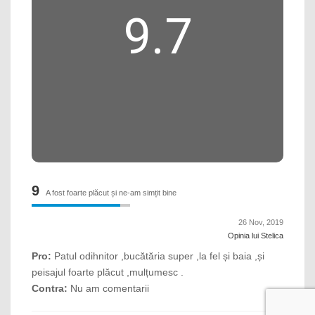
9.7
9
A fost foarte plăcut și ne-am simțit bine
26 Nov, 2019
Opinia lui Stelica
Pro:
Patul odihnitor ,bucătăria super ,la fel și baia ,și
peisajul foarte plăcut ,mulțumesc .
Contra:
Nu am comentarii