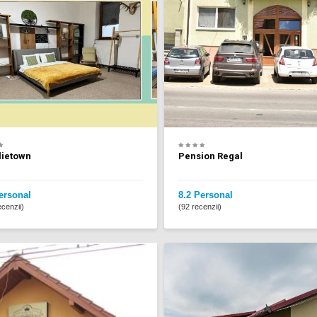
lietown
Pension Regal
ersonal
8.2 Personal
cenzii)
(92 recenzii)