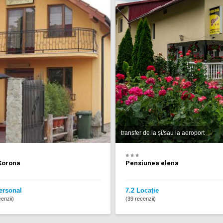
transfer de la și/sau la aeroport
 Korona
Pensiunea elena
ersonal
7.2 Locaţie
enzii)
(39 recenzii)