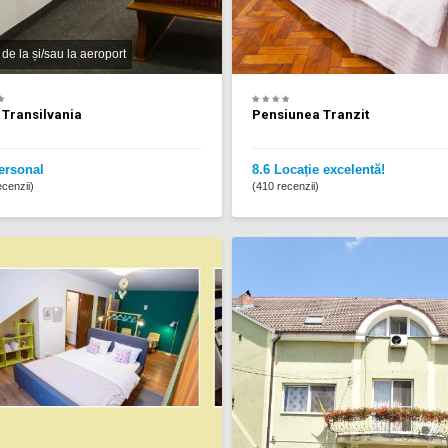
 de la și/sau la aeroport
 Transilvania
Pensiunea Tranzit
ersonal
8.6 Locație excelentă!
cenzii)
(410 recenzii)