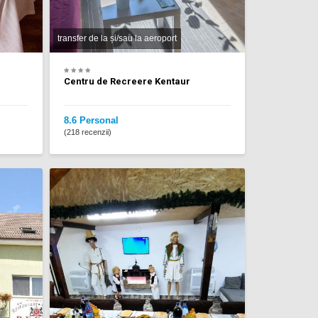
transfer de la și/sau la aeroport
Centru de Recreere Kentaur
8.6 Personal
(218 recenzii)