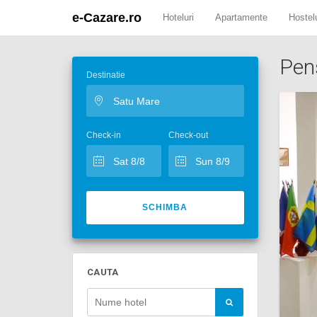
e-Cazare.ro
Hoteluri
Apartamente
Hostelu
Pens
Destinatie
Check-in
Check-out
SCHIMBA
CAUTA