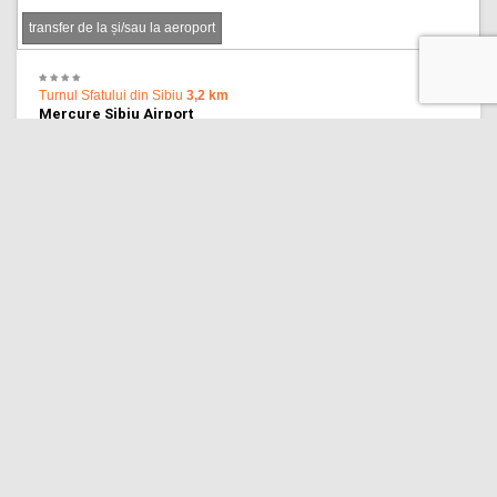
transfer de la și/sau la aeroport
Turnul Sfatului din Sibiu
3,2 km
Mercure Sibiu Airport
8.7 Personal
(1,117 recenzii)