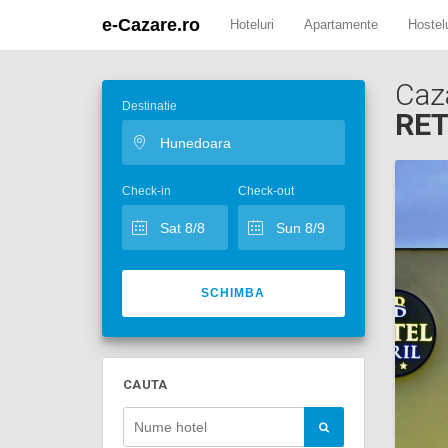
e-Cazare.ro
Hoteluri
Apartamente
Hostelu
Caz
Destinatie
RET
Check-in
Check-out
SCHIMBA
CAUTA