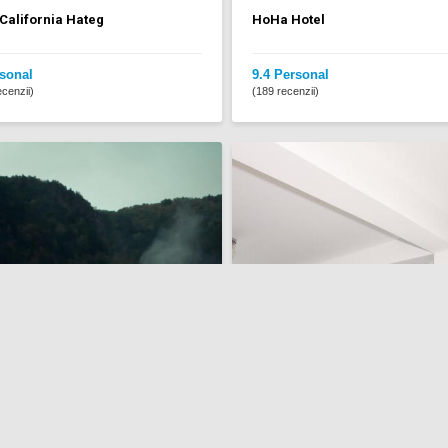
 California Hateg
HoHa Hotel
sonal
9.4 Personal
cenzii)
(189 recenzii)