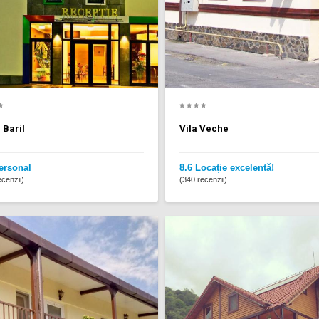
 Baril
Vila Veche
ersonal
8.6 Locație excelentă!
cenzii)
(340 recenzii)