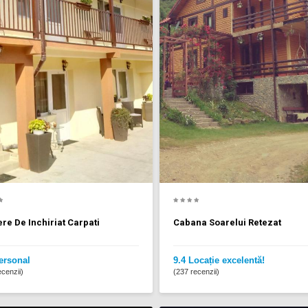
e De Inchiriat Carpati
Cabana Soarelui Retezat
ersonal
9.4 Locație excelentă!
cenzii)
(237 recenzii)