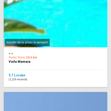
transfer de la și/sau la aeroport
Portul Tomis
10,4 km
Voila Mamaia
5.7 Locaţie
(1,119 recenzii)