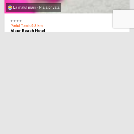
La malul mării · Plajă privată
Portul Tomis
9,8 km
Alcor Beach Hotel
8.6 Locație excelentă!
(889 recenzii)