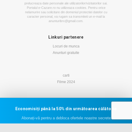
prelucreaza date personale ale utilizatorilor/vizitatorilor sai.
Portalul e-Cazare.ro nu utilizeaza cookies. Pentru orice
nelamurire sau solicitare din domeniul protectiei datelor cu
caracter personal, va rugam sa transmiteti un e-mail la
anunturibrx@gmail.com
.
Linkuri partenere
Locuri de munca
Anunturi gratuite
carti
Filme 2024
Economisiți până la 50% din următoarea călătorie
Abonați-vă pentru a debloca ofertele noastre secrete