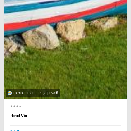
La malul mării · Plajă privată
Hotel Vis