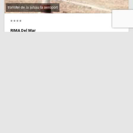
transfer de la și/sau la aeroport
RIMA Del Mar
8.9 Personal
(191 recenzii)