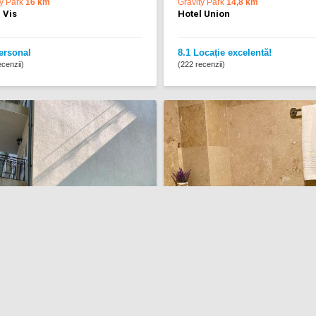
ty Park
16 km
Gravity Park
14,8 km
 Vis
Hotel Union
ersonal
8.1 Locație excelentă!
cenzii)
(222 recenzii)