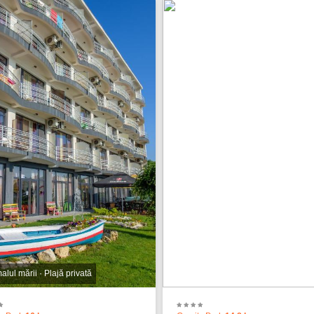
lul mării · Plajă privată