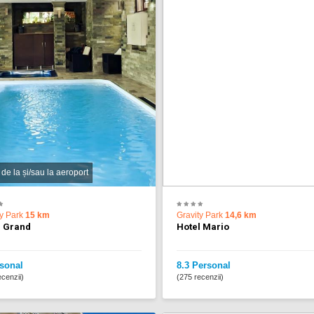
 de la și/sau la aeroport
ty Park
15 km
Gravity Park
14,6 km
l Grand
Hotel Mario
sonal
8.3 Personal
cenzii)
(275 recenzii)