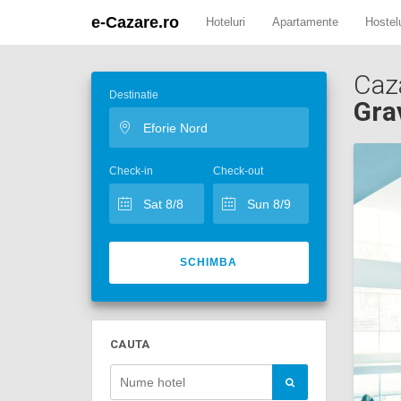
e-Cazare.ro
Hoteluri
Apartamente
Hostelu
Caz
Destinatie
Gra
Check-in
Check-out
SCHIMBA
CAUTA