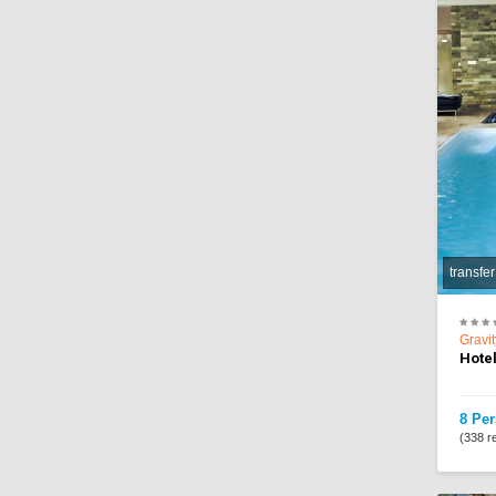
transfer
Gravi
Hote
8 Per
(338 re