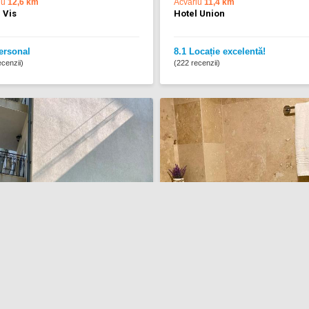
iu
12,6 km
Acvariu
11,4 km
 Vis
Hotel Union
ersonal
8.1 Locație excelentă!
cenzii)
(222 recenzii)