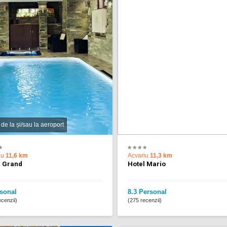
 de la și/sau la aeroport
iu
11,6 km
Acvariu
11,3 km
l Grand
Hotel Mario
sonal
8.3 Personal
cenzii)
(275 recenzii)