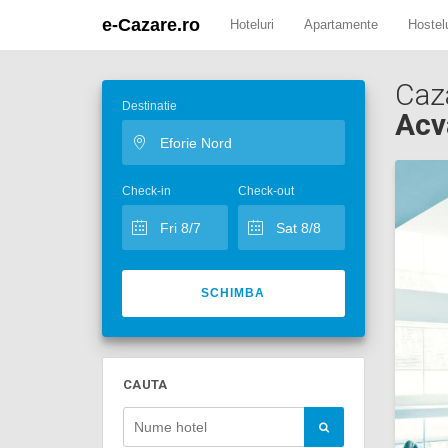
e-Cazare.ro
Hoteluri
Apartamente
Hostelu
Caz
Destinatie
Acv
Check-in
Check-out
SCHIMBA
CAUTA