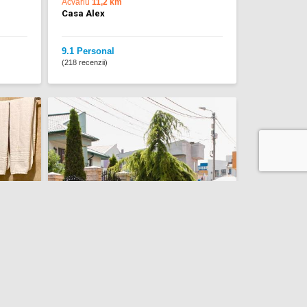
Acvariu
11,2 km
Casa Alex
9.1 Personal
(218 recenzii)