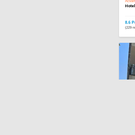
Acvar
Hotel
8.6 P
(229 re