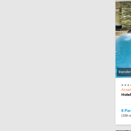
transfer
Acvar
Hote
8 Per
(338 re