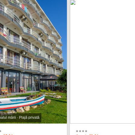
lul mării · Plajă privată